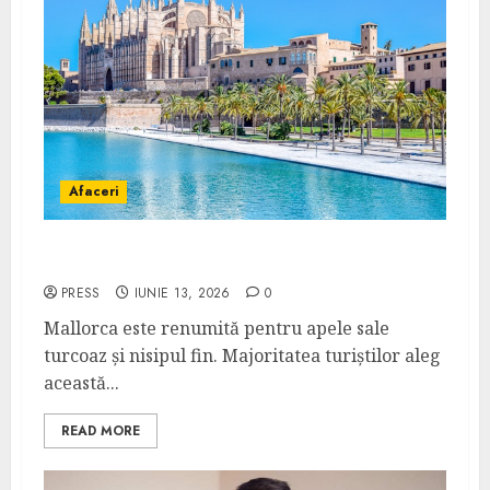
Afaceri
Ce poți face în Mallorca în afară de plajă
PRESS
IUNIE 13, 2026
0
Mallorca este renumită pentru apele sale
turcoaz și nisipul fin. Majoritatea turiștilor aleg
această...
READ MORE