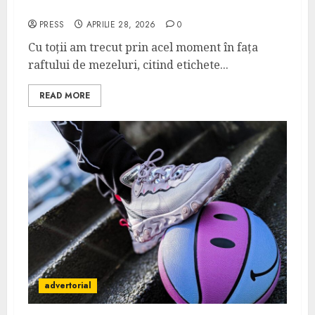
România și unde le găsești?
PRESS
APRILIE 28, 2026
0
Cu toții am trecut prin acel moment în fața
raftului de mezeluri, citind etichete...
READ MORE
advertorial