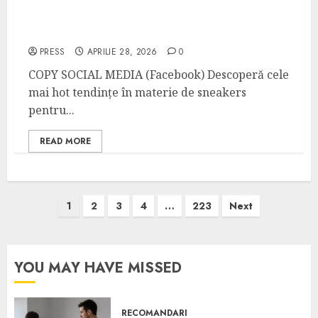
Top 5 perechi de sneakers statement de
purtat în București în vara 2026
PRESS
APRILIE 28, 2026
0
COPY SOCIAL MEDIA (Facebook) Descoperă cele
mai hot tendințe în materie de sneakers
pentru...
READ MORE
Paginație
1
2
3
4
…
223
Next
articole
YOU MAY HAVE MISSED
RECOMANDARI