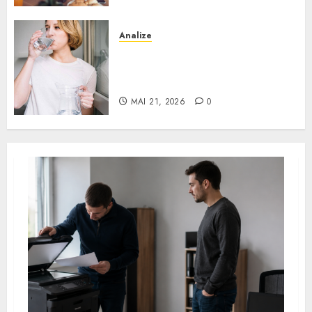
sau tratare
6
MAI 21, 2026
0
Analize
advertorial
Apa de rețea și apa de foraj:
Căștile wireless vs. cele cu fir: ce
diferențe și când ai nevoie de
alegi când vrei confort și sunet de
filtrare sau tratare
calitate
7
MAI 21, 2026
0
MAI 6, 2026
0