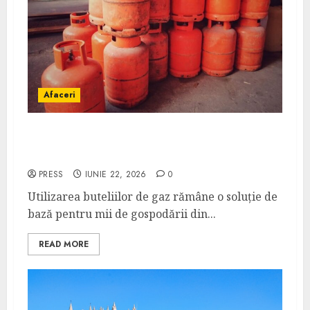
Afaceri
Unde se pot încărca corect și legal buteliile
de gaz în România?
PRESS
IUNIE 22, 2026
0
Utilizarea buteliilor de gaz rămâne o soluție de
bază pentru mii de gospodării din...
READ MORE