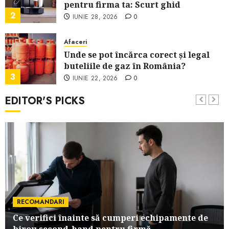
pentru firma ta: Scurt ghid
2
IUNIE 28, 2026
0
Afaceri
Unde se pot încărca corect și legal
buteliile de gaz în România?
3
IUNIE 22, 2026
0
EDITOR'S PICKS
Afaceri
Ce poți face în Mallorca în afară de
plajă
4
IUNIE 13, 2026
0
Afaceri
Cum alegi o locuință dacă lucrezi de
acasă?
5
MAI 22, 2026
0
RECOMANDARI
Ce verifici înainte să cumperi echipamente de
Analize