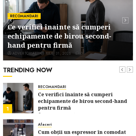
MAI 22, 2026
0
Analize
RECOMANDARI
Apa de rețea și apa de foraj:
Ce verifici înainte să cumperi
diferențe și când ai nevoie de filtrare
echipamente de birou second-
sau tratare
6
MAI 21, 2026
0
hand pentru firmă
advertorial
ADVERTORIAL
IULIE 31, 2026
0
Căștile wireless vs. cele cu fir: ce
alegi când vrei confort și sunet de
TRENDING NOW
calitate
7
MAI 6, 2026
0
RECOMANDARI
Ce verifici înainte să cumperi
echipamente de birou second-hand
pentru firmă
1
IULIE 31, 2026
0
Afaceri
Cum obții un espressor în comodat