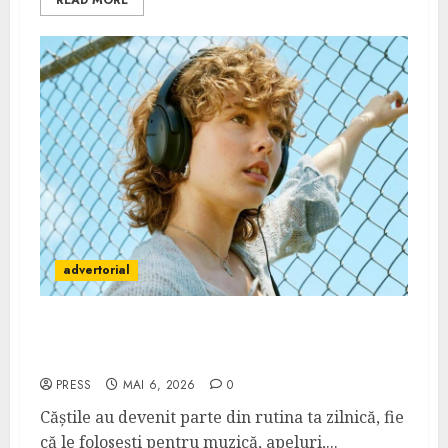
READ MORE
advertorial
Căștile wireless vs. cele cu fir: ce alegi când
vrei confort și sunet de calitate
PRESS
MAI 6, 2026
0
Căștile au devenit parte din rutina ta zilnică, fie
că le folosești pentru muzică, apeluri,...