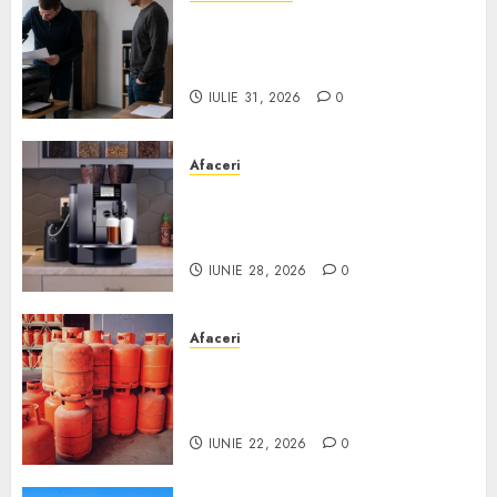
Ce verifici înainte să cumperi
echipamente de birou second-
hand pentru firmă
IULIE 31, 2026
0
Afaceri
Cum obții un espressor în
comodat pentru firma ta:
Scurt ghid
IUNIE 28, 2026
0
Afaceri
Unde se pot încărca corect și
legal buteliile de gaz în
România?
IUNIE 22, 2026
0