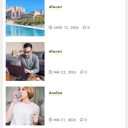
Afaceri
Ce poți face în Mallorca în
afară de plajă
IUNIE 13, 2026
0
Afaceri
Cum alegi o locuință dacă
lucrezi de acasă?
MAI 22, 2026
0
Analize
Apa de rețea și apa de foraj:
diferențe și când ai nevoie de
filtrare sau tratare
MAI 21, 2026
0