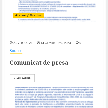
Afaceri / Granturi
Comunicat finalizare proiect GIURA GRUP
S.R.L. – 159482
ADVERTORIAL
DECEMBRIE 29, 2023
0
Source
Comunicat de presa
READ MORE