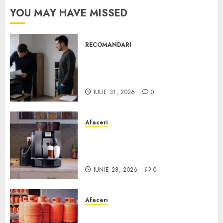
YOU MAY HAVE MISSED
RECOMANDARI
Ce verifici înainte să cumperi
echipamente de birou second-
hand pentru firmă
IULIE 31, 2026
0
Afaceri
Cum obții un espressor în
comodat pentru firma ta:
Scurt ghid
IUNIE 28, 2026
0
Afaceri
Unde se pot încărca corect și