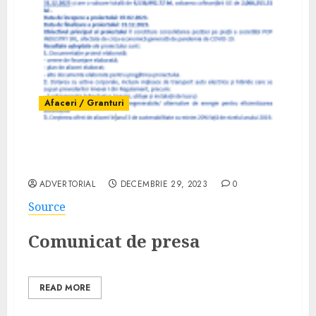
Afaceri / Granturi
Comunicat finalizare proiect POP
INDUSTRY S.R.L. – 159953
ADVERTORIAL
DECEMBRIE 29, 2023
0
Source
Comunicat de presa
READ MORE