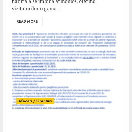
naturală se îmbină armonios, oferind
vizitatorilor o gamă...
READ MORE
Afaceri / Granturi
Comunicat finalizare proiect EURO
CARAMIDA S.A. – 159762