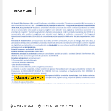
READ MORE
Afaceri / Granturi
Comunicat finalizare proiect S.C. Dental
Elite Partners S.R.L. – 161194
ADVERTORIAL
DECEMBRIE 29, 2023
0