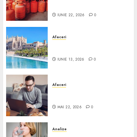
legal buteliile de gaz în
România?
IUNIE 22, 2026
0
Afaceri
Ce poți face în Mallorca în
afară de plajă
IUNIE 13, 2026
0
Afaceri
Cum alegi o locuință dacă
lucrezi de acasă?
MAI 22, 2026
0
Analize
Apa de rețea și apa de foraj: