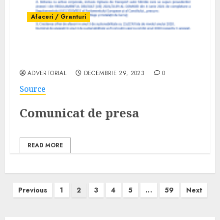
Afaceri / Granturi
Comunicat finalizare proiect CHIRURGIE
BETANIA S.R.L. – 161829
ADVERTORIAL
DECEMBRIE 29, 2023
0
Source
Comunicat de presa
READ MORE
Paginație
Previous
1
2
3
4
5
…
59
Next
articole