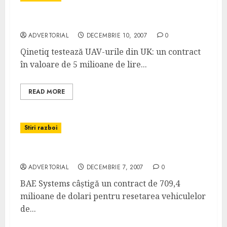
Qinetiq testează UAV-urile din UK
ADVERTORIAL
DECEMBRIE 10, 2007
0
Qinetiq testează UAV-urile din UK: un contract
în valoare de 5 milioane de lire...
READ MORE
Stiri razboi
BAE câștigă contractul de resetare Bradley
ADVERTORIAL
DECEMBRIE 7, 2007
0
BAE Systems câștigă un contract de 709,4
milioane de dolari pentru resetarea vehiculelor
de...