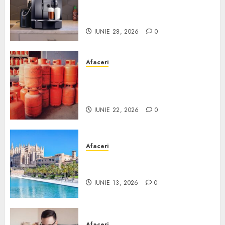
comodat pentru firma ta:
Scurt ghid
IUNIE 28, 2026
0
Afaceri
Unde se pot încărca corect și
legal buteliile de gaz în
România?
IUNIE 22, 2026
0
Afaceri
Ce poți face în Mallorca în
afară de plajă
IUNIE 13, 2026
0
Afaceri