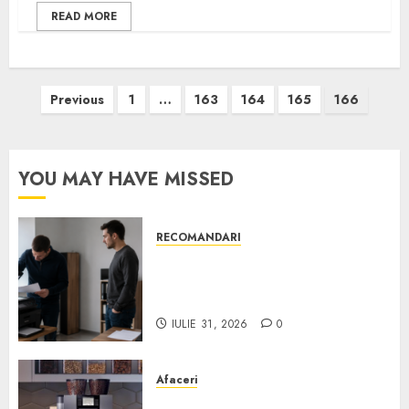
READ MORE
Paginație
Previous
1
…
163
164
165
166
articole
YOU MAY HAVE MISSED
RECOMANDARI
Ce verifici înainte să cumperi
echipamente de birou second-
hand pentru firmă
IULIE 31, 2026
0
Afaceri
Cum obții un espressor în