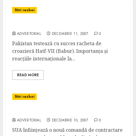
Stiri razboi
Pakistan testează rachetă de croazieră
ADVERTORIAL
DECEMBRIE 11, 2007
0
Pakistan testează cu succes racheta de
croazieră Hatf-VII (Babur). Importanța și
reacțiile internaționale la...
READ MORE
Stiri razboi
Comanda de contractare înființată de SUA
ADVERTORIAL
DECEMBRIE 10, 2007
0
SUA înființează o nouă comandă de contractare