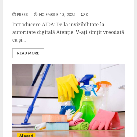
Ce este marketingul de conținut și cum se
îmbină cu SEO pe termen lung?
PRESS
NOIEMBRIE 13, 2025
0
Introducere AIDA: De la invizibilitate la
autoritate digitală Atenție: V-ați simțit vreodată
ca și...
READ MORE
Afaceri