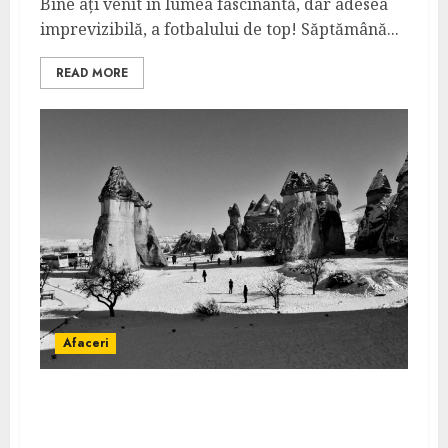
Bine ați venit în lumea fascinantă, dar adesea
imprevizibilă, a fotbalului de top! Săptămână...
READ MORE
Afaceri
Automatizare în SEO cu AI: unde ajută și
unde trebuie intervenție umană