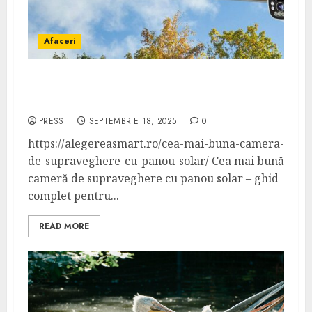
Afaceri
Cum alegem cea mai buna camera de
supraveghere cu panou solar
PRESS
SEPTEMBRIE 18, 2025
0
https://alegereasmart.ro/cea-mai-buna-camera-
de-supraveghere-cu-panou-solar/ Cea mai bună
cameră de supraveghere cu panou solar – ghid
complet pentru...
READ MORE