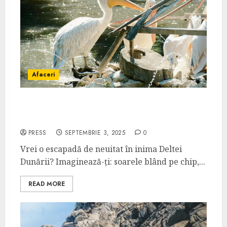
Afaceri
Excursii Dunavățul de Jos în Delta Dunării –
programe pentru familii
PRESS
SEPTEMBRIE 3, 2025
0
Vrei o escapadă de neuitat în inima Deltei
Dunării? Imaginează-ți: soarele blând pe chip,...
READ MORE