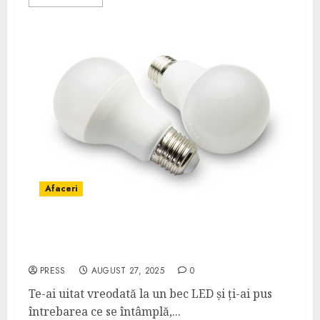
Afaceri
Cum funcționează LED-urile și de ce sunt
mai eficiente decât becurile clasice
PRESS
AUGUST 27, 2025
0
Te-ai uitat vreodată la un bec LED și ți-ai pus
întrebarea ce se întâmplă,...