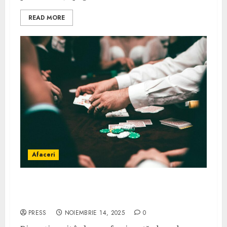
READ MORE
Afaceri
Biletul zilei din grupele europene: cum
abordezi meciurile echilibrate
PRESS
NOIEMBRIE 14, 2025
0