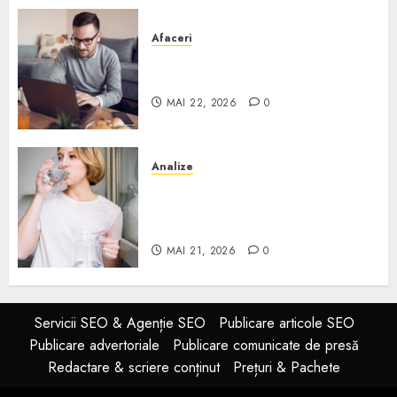
Afaceri
Cum alegi o locuință dacă
lucrezi de acasă?
MAI 22, 2026
0
Analize
Apa de rețea și apa de foraj:
diferențe și când ai nevoie de
filtrare sau tratare
MAI 21, 2026
0
Servicii SEO & Agenție SEO
Publicare articole SEO
Publicare advertoriale
Publicare comunicate de presă
Redactare & scriere conținut
Prețuri & Pachete