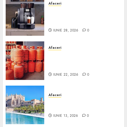
Afaceri
Cum obții un espressor în
comodat pentru firma ta:
Scurt ghid
IUNIE 28, 2026
0
Afaceri
Unde se pot încărca corect și
legal buteliile de gaz în
România?
IUNIE 22, 2026
0
Afaceri
Ce poți face în Mallorca în
afară de plajă
IUNIE 13, 2026
0