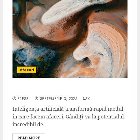
Afaceri
AI generativ în afaceri: de la idee la MVP
PRESS
SEPTEMBRIE 3, 2025
0
Inteligența artificială transformă rapid modul
în care facem afaceri. Gândiți-vă la potențialul
incredibil de...
READ MORE