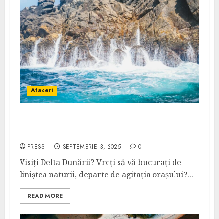
Afaceri
Cazare Dunavățul de Jos în Delta Dunării –
sfaturi și recomandări
PRESS
SEPTEMBRIE 3, 2025
0
Visiți Delta Dunării? Vreți să vă bucurați de
liniștea naturii, departe de agitația orașului?...
READ MORE