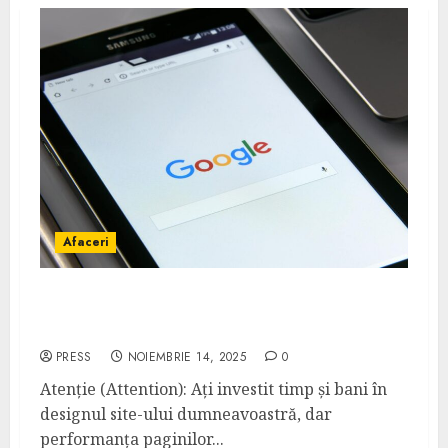
Afaceri
Optimizarea imaginilor pentru SEO:
dimensiuni, alt text și denumiri fișiere
PRESS
NOIEMBRIE 14, 2025
0
Atenție (Attention): Ați investit timp și bani în
designul site-ului dumneavoastră, dar
performanța paginilor...