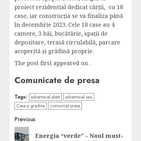
proiect rezidential dedicat cărții, cu 18
case, iar construcția se va finaliza până
în decembrie 2023. Cele 18 case au 4
camere, 3 băi, bucătărie, spații de
depozitare, terasă circulabilă, parcare
acoperită și grădină proprie.
The post first appeared on .
Comunicate de presa
Tags:
advertorial platit
advertorial seo
Casa si gradina
comunicat presa
Post
Previous
navigation
Previous
Energia “verde” – Noul must-
post: