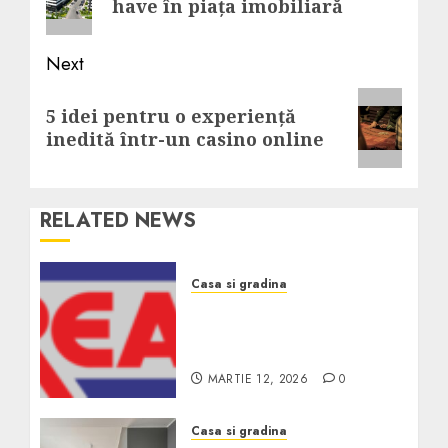
have în piața imobiliară
Next
Next
5 idei pentru o experiență
post:
inedită într-un casino online
RELATED NEWS
Casa si gradina
Rulmenți: semnele că
trebuie schimbați și cum
alegi varianta potrivită
MARTIE 12, 2026
0
Casa si gradina