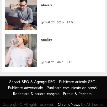
Afaceri
Cum alegi o locuință dacă
lucrezi de acasă?
MAI 22, 2026
0
Analize
Apa de rețea și apa de foraj:
diferențe și când ai nevoie de
filtrare sau tratare
MAI 21, 2026
0
Servicii SEO & Agenție SEO
Publicare articole SEO
Publicare advertoriale
Publicare comunicate de presă
Redactare & scriere conținut
Prețuri & Pachete
Copyright © All rights reserved.
|
ChromeNews
by AF themes.