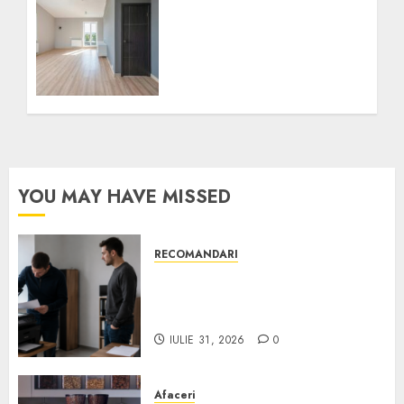
Pași esențiali pentru
implementarea unui
sistem de distribuție a
căldurii cu energie
alternativă în casa ta
DECEMBRIE 18, 2024
0
YOU MAY HAVE MISSED
RECOMANDARI
Ce verifici înainte să cumperi
echipamente de birou second-
hand pentru firmă
IULIE 31, 2026
0
Afaceri