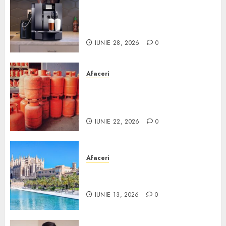
Cum obții un espressor în
comodat pentru firma ta:
Scurt ghid
IUNIE 28, 2026
0
Afaceri
Unde se pot încărca corect și
legal buteliile de gaz în
România?
IUNIE 22, 2026
0
Afaceri
Ce poți face în Mallorca în
afară de plajă
IUNIE 13, 2026
0