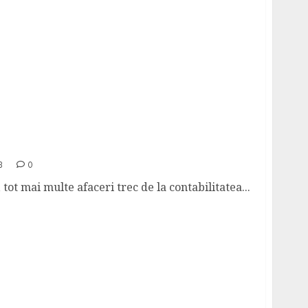
bilitatii in mediul digital – raport de profit
ccesibil
3
0
 tot mai multe afaceri trec de la contabilitatea...