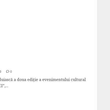
 II
3
0
duiască a doua ediție a evenimentului cultural
”,...