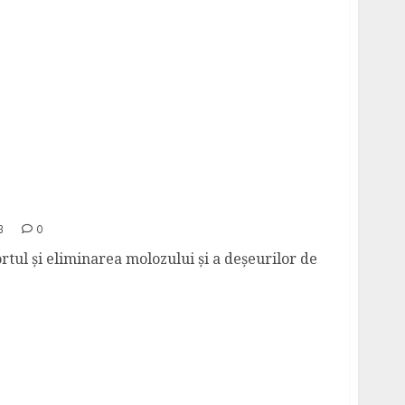
le de transport moloz în București?
3
0
rtul și eliminarea molozului și a deșeurilor de