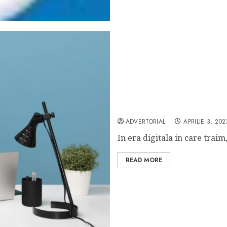
Un mare beneficiu al conta
si pierdere intotdeauna a
ADVERTORIAL
APRILIE 3, 202
In era digitala in care traim,
READ MORE