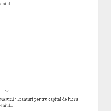
niul...
iect AVIGAL SRL – M2-AGRI-2348
3
0
 Măsurii “Granturi pentru capital de lucru
niul...