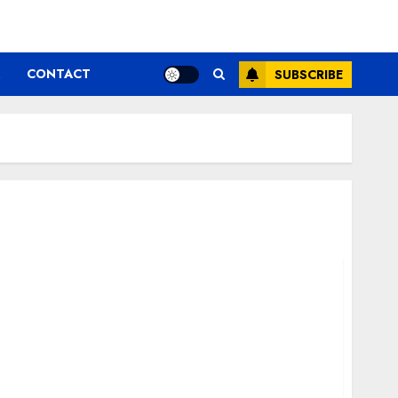
CONTACT
SUBSCRIBE
oiect SOCIETATEA AGRICOLA ”RAPID” – M2-