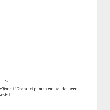
EN COM S.R.L – 2572
3
0
 Măsurii “Granturi pentru capital de lucru
niul...