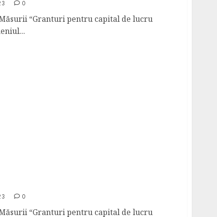
23
0
 Măsurii “Granturi pentru capital de lucru
niul...
iect JP FOOD COMPANY S.R.L. – 1456
23
0
 Măsurii “Granturi pentru capital de lucru