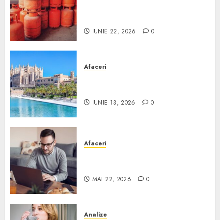
legal buteliile de gaz în
România?
IUNIE 22, 2026
0
Afaceri
Ce poți face în Mallorca în
afară de plajă
IUNIE 13, 2026
0
Afaceri
Cum alegi o locuință dacă
lucrezi de acasă?
MAI 22, 2026
0
Analize