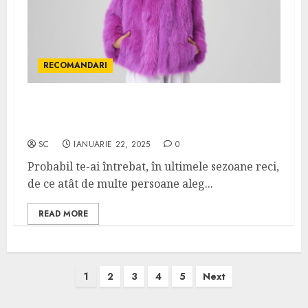
RECOMANDARI
Tendințe și croieli moderne în rândul
hainelor de blană de vulpe
SC
IANUARIE 22, 2025
0
Probabil te-ai întrebat, în ultimele sezoane reci,
de ce atât de multe persoane aleg...
READ MORE
Paginație
1
2
3
4
5
Next
articole