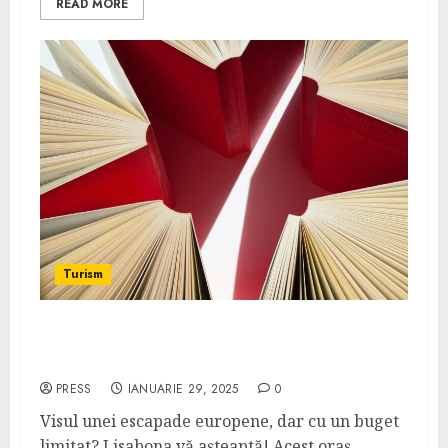
READ MORE
Turism
Ghid pentru călătorii cu buget redus în
Lisabona
PRESS
IANUARIE 29, 2025
0
Visul unei escapade europene, dar cu un buget
limitat? Lisabona vă așteaptă! Acest oraș...