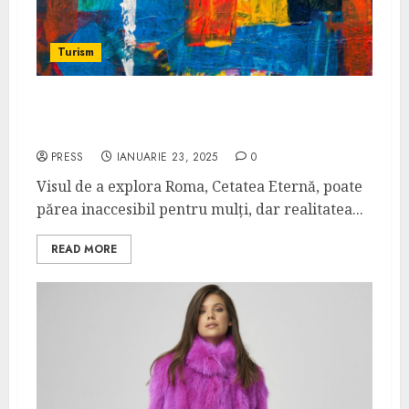
Turism
Ghid pentru călătorii cu buget redus în
Roma
PRESS
IANUARIE 23, 2025
0
Visul de a explora Roma, Cetatea Eternă, poate
părea inaccesibil pentru mulți, dar realitatea...
READ MORE