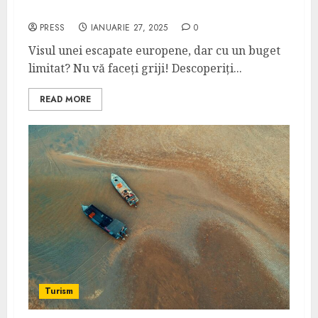
vezi și să faci
PRESS
IANUARIE 27, 2025
0
Visul unei escapate europene, dar cu un buget
limitat? Nu vă faceți griji! Descoperiți...
READ MORE
Turism