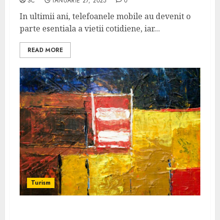
SC
IANUARIE 27, 2025
0
In ultimii ani, telefoanele mobile au devenit o
parte esentiala a vietii cotidiene, iar...
READ MORE
Turism
Călătorii cu buget redus în Budapesta: ce să