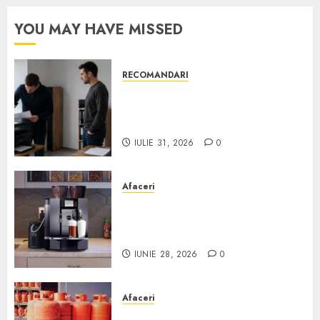
YOU MAY HAVE MISSED
RECOMANDARI
Ce verifici înainte să cumperi
echipamente de birou second-
hand pentru firmă
IULIE 31, 2026
0
Afaceri
Cum obții un espressor în
comodat pentru firma ta:
Scurt ghid
IUNIE 28, 2026
0
Afaceri
Unde se pot încărca corect și