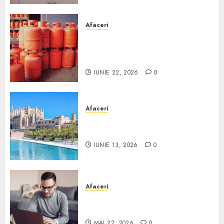
Afaceri
Unde se pot încărca corect și
legal buteliile de gaz în
România?
IUNIE 22, 2026
0
Afaceri
Ce poți face în Mallorca în
afară de plajă
IUNIE 13, 2026
0
Afaceri
Cum alegi o locuință dacă
lucrezi de acasă?
MAI 22, 2026
0