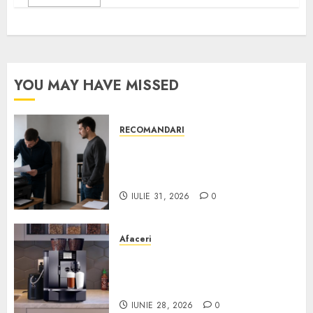
YOU MAY HAVE MISSED
RECOMANDARI
Ce verifici înainte să cumperi
echipamente de birou second-
hand pentru firmă
IULIE 31, 2026
0
Afaceri
Cum obții un espressor în
comodat pentru firma ta:
Scurt ghid
IUNIE 28, 2026
0