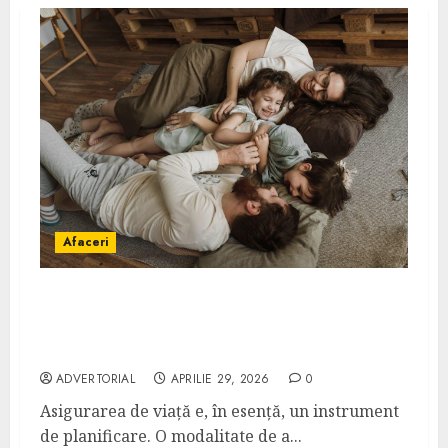
Afaceri
Cum alegi o asigurare de viață potrivită
pentru tine și familia ta: ghid practic
pentru decizii sigure
ADVERTORIAL
APRILIE 29, 2026
0
Asigurarea de viață e, în esență, un instrument
de planificare. O modalitate de a...