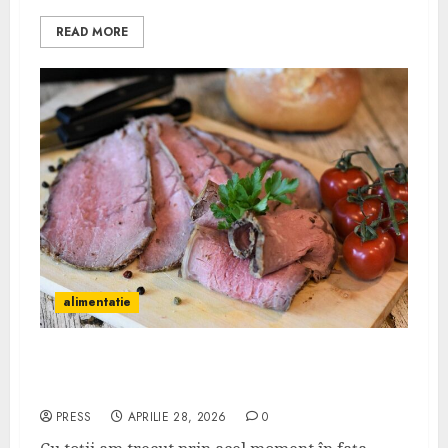
READ MORE
alimentatie
Mezeluri fără E-uri: există cu adevărat în
România și unde le găsești?
PRESS
APRILIE 28, 2026
0