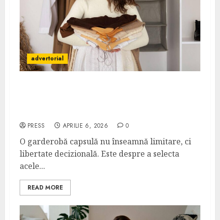
advertorial
Ghidul garderobei capsulă: De ce
încălțămintea versatilă este esențială
pentru ținutele day-to-night
PRESS
APRILIE 6, 2026
0
O garderobă capsulă nu înseamnă limitare, ci
libertate decizională. Este despre a selecta
acele...
READ MORE