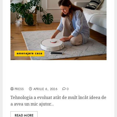
amenajare casa
Cum alegi aspiratorul robot potrivit pentru
casa ta? Ghid practic pentru o achiziție
smart
PRESS
APRILIE 6, 2026
0
Tehnologia a evoluat atât de mult încât ideea de
a avea un mic ajutor...
READ MORE