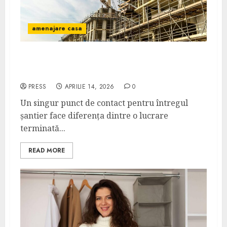
amenajare casa
Ce presupun serviciile complete oferite de o
firmă de construcții
PRESS
APRILIE 14, 2026
0
Un singur punct de contact pentru întregul
șantier face diferența dintre o lucrare
terminată...
READ MORE