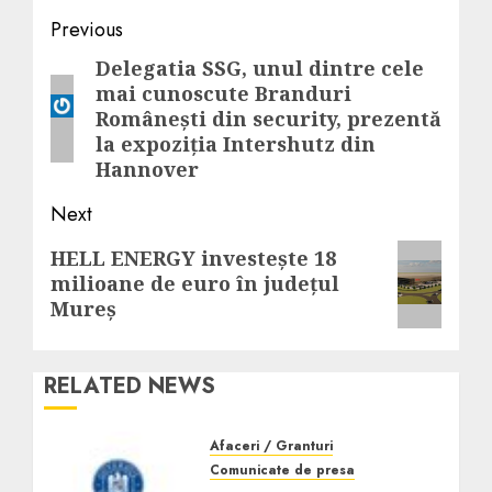
Post
Previous
navigation
Delegatia SSG, unul dintre cele
Previous
mai cunoscute Branduri
post:
Românești din security, prezentă
la expoziția Intershutz din
Hannover
Next
Next
HELL ENERGY investește 18
milioane de euro în județul
post:
Mureș
RELATED NEWS
Afaceri / Granturi
Comunicate de presa