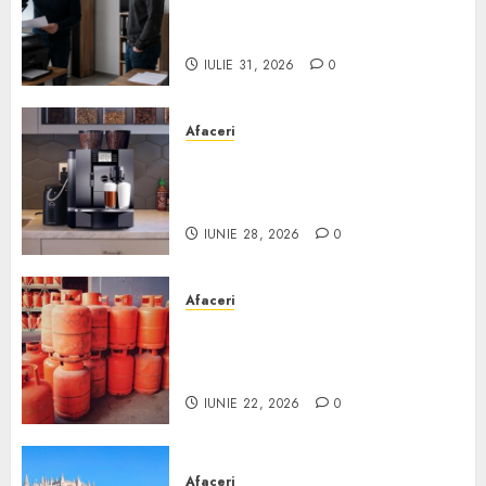
echipamente de birou second-
hand pentru firmă
IULIE 31, 2026
0
Afaceri
Cum obții un espressor în
comodat pentru firma ta:
Scurt ghid
IUNIE 28, 2026
0
Afaceri
Unde se pot încărca corect și
legal buteliile de gaz în
România?
IUNIE 22, 2026
0
Afaceri