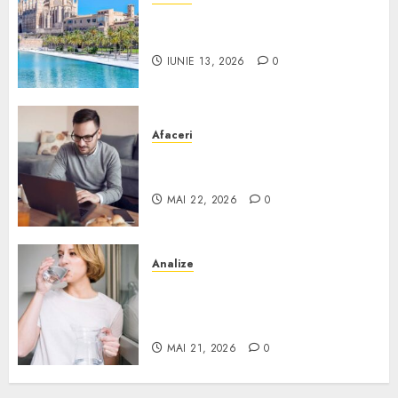
Ce poți face în Mallorca în
afară de plajă
IUNIE 13, 2026
0
Afaceri
Cum alegi o locuință dacă
lucrezi de acasă?
MAI 22, 2026
0
Analize
Apa de rețea și apa de foraj:
diferențe și când ai nevoie de
filtrare sau tratare
MAI 21, 2026
0