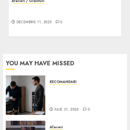
Afaceri / Granturi
Servicii pază pentru firme mici și mijlocii –
de unde începi
DECEMBRIE 11, 2025
0
YOU MAY HAVE MISSED
RECOMANDARI
Ce verifici înainte să cumperi
echipamente de birou second-
hand pentru firmă
IULIE 31, 2026
0
Afaceri