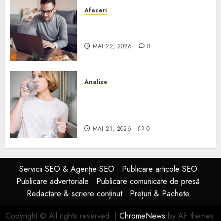
Afaceri
Cum alegi o locuință dacă
lucrezi de acasă?
MAI 22, 2026
0
Analize
Apa de rețea și apa de foraj:
diferențe și când ai nevoie de
filtrare sau tratare
MAI 21, 2026
0
Servicii SEO & Agenție SEO
Publicare articole SEO
Publicare advertoriale
Publicare comunicate de presă
Redactare & scriere conținut
Prețuri & Pachete
Copyright © All rights reserved.
|
ChromeNews
by AF themes.