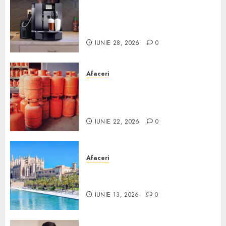
Cum obții un espressor în
comodat pentru firma ta:
Scurt ghid
IUNIE 28, 2026
0
Afaceri
Unde se pot încărca corect și
legal buteliile de gaz în
România?
IUNIE 22, 2026
0
Afaceri
Ce poți face în Mallorca în
afară de plajă
IUNIE 13, 2026
0