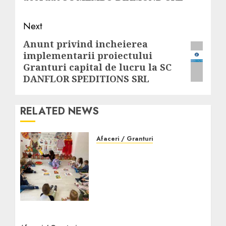
Next
Anunt privind incheierea
Next
implementarii proiectului
post:
Granturi capital de lucru la SC
DANFLOR SPEDITIONS SRL
RELATED NEWS
Afaceri / Granturi
Creșa Tărâmul
Cunoașterii din sectorul
2, Colentina: mediu
educațional premium
pentru cei mici
DECEMBRIE 15, 2025
0