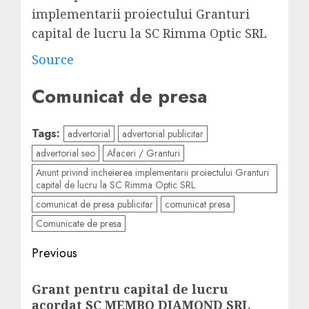
implementarii proiectului Granturi
capital de lucru la SC Rimma Optic SRL
Source
Comunicat de presa
Tags:
advertorial
advertorial publicitar
advertorial seo
Afaceri / Granturi
Anunt privind incheierea implementarii proiectului Granturi
capital de lucru la SC Rimma Optic SRL
comunicat de presa publicitar
comunicat presa
Comunicate de presa
Post
Previous
navigation
Previous
Grant pentru capital de lucru
post:
acordat SC MEMBO DIAMOND SRL