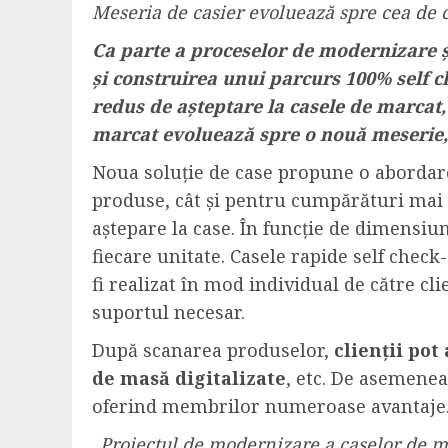
Meseria de casier evoluează spre cea de c
Ca parte a proceselor de modernizare ș
și construirea unui parcurs 100% self ch
redus de așteptare la casele de marcat, 
marcat evoluează spre o nouă meserie, ce
Noua soluție de case propune o abordare 
produse, cât și pentru cumpărături mai 
aștepare la case. În funcție de dimensi
fiecare unitate. Casele rapide self check
fi realizat în mod individual de către cl
suportul necesar.
După scanarea produselor,
clienții po
de masă digitalizate
, etc. De asemenea
oferind membrilor numeroase avantaje
„
Proiectul de modernizare a caselor de ma