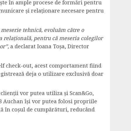
tește în ample procese de formări pentru
municare și relaționare necesare pentru
o meserie tehnică, evoluăm către o
 relațională, pentru că meseria colegilor
lor”,
a declarat Ioana Toșa, Director
self check-out, acest comportament fiind
istrează deja o utilizare exclusivă doar
lienții vor putea utiliza și Scan&Go,
 Auchan își vor putea folosi propriile
gă în coșul de cumpărături, reducând