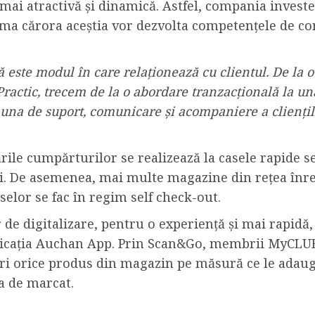
 mai atractivă și dinamică. Astfel, compania inves
ma cărora aceștia vor dezvolta competențele de co
ă este modul în care relaționează cu clientul. De la 
actic, trecem de la o abordare tranzacțională la una
 una de suport, comunicare și acompaniere a clienți
rile cumpărturilor se realizează la casele rapide 
ni. De asemenea, mai multe magazine din rețea înreg
selor se fac în regim self check-out.
e digitalizare, pentru o experiență și mai rapidă, c
aplicația Auchan App. Prin Scan&Go, membrii MyCLUB
ri orice produs din magazin pe măsură ce le adau
sa de marcat.