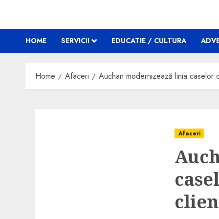
HOME
SERVICII
EDUCATIE / CULTURA
ADVE
Home
Afaceri
Auchan modernizează linia caselor d
Afaceri
Auch
case
clien