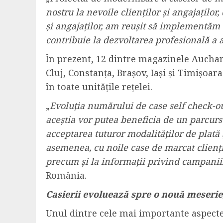
nostru la nevoile clienților și angajațilo
și angajaților, am reușit să implementăm o
contribuie la dezvoltarea profesională a 
În prezent, 12 dintre magazinele Aucha
Cluj, Constanța, Brașov, Iași și Timișoar
în toate unitățile rețelei.
„
Evoluția numărului de case self check-out
aceștia vor putea beneficia de un parcurs 
acceptarea tuturor modalităților de plată 
asemenea, cu noile case de marcat clienți
precum și la informații privind campanii
România.
Casierii evoluează spre o nouă meserie, 
Unul dintre cele mai importante aspecte