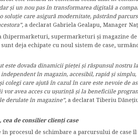
r, dar și un nou pas în transformarea digitală a compa
 soluție care asigură modernitate, păstrând parcursul 
acestora”,
a declarat Gabriela Gealapu, Manager Naț
n (hipermarketuri, supermarketuri și magazine de
a sunt deja echipate cu noul sistem de case, urmând
 este dovada dinamicii pieței și răspunsul nostru la e
independent în magazin, accesibil, rapid și simplu, d
și colegi care ajută în cazul în care este nevoie de 
i vor avea acces cu ușurință și la beneficiile prog
le derulate în magazine”,
a declarat Tiberiu Dăneți
cea de consilier clienți case
 în procesul de schimbare a parcursului de case îl