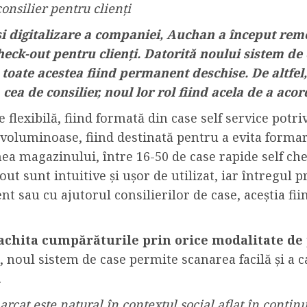
onsilier pentru clienți
i digitalizare a companiei, Auchan a început rem
eck-out pentru clienți. Datorită noului sistem de 
toate acestea fiind permanent deschise. De altfel,
a de consilier, noul lor rol fiind acela de a acord
flexibilă, fiind formată din case self service potr
voluminoase, fiind destinată pentru a evita formar
unea magazinului, între 16-50 de case rapide self c
-out sunt intuitive și ușor de utilizat, iar întregu
ient sau cu ajutorul consilierilor de case, aceștia f
t achita cumpărăturile prin orice modalitate de
, noul sistem de case permite scanarea facilă și a
.
rcat este natural în contextul social aflat în conti