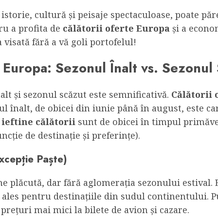
 istorie, cultură și peisaje spectaculoase, poate pă
tru a profita de
călătorii oferte Europa
și a econo
a visată fără a vă goli portofelul!
n Europa: Sezonul Înalt vs. Sezonul
alt și sezonul scăzut este semnificativă.
Călătorii
l înalt, de obicei din iunie până în august, este c
ieftine călătorii
sunt de obicei în timpul primăver
ncție de destinație și preferințe).
xcepție Paște)
e plăcută, dar fără aglomerația sezonului estival. 
 ales pentru destinațiile din sudul continentului. P
prețuri mai mici la bilete de avion și cazare.