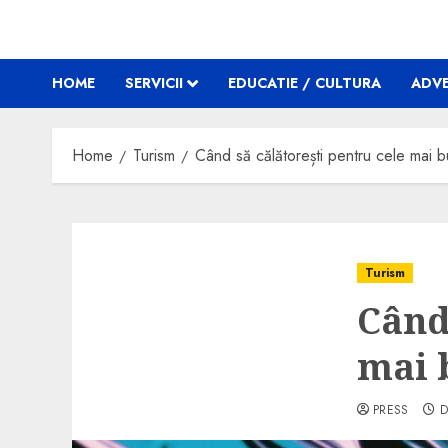
HOME
SERVICII
EDUCATIE / CULTURA
ADVE
Home
Turism
Când să călătorești pentru cele mai 
Turism
Când
mai 
PRESS
D