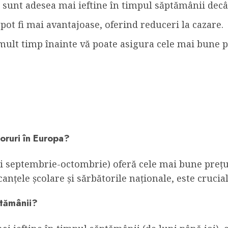
e sunt adesea mai ieftine în timpul săptămânii dec
pot fi mai avantajoase, oferind reduceri la cazare.
ult timp înainte vă poate asigura cele mai bune p
boruri în Europa?
și septembrie-octombrie) oferă cele mai bune prețu
nțele școlare și sărbătorile naționale, este crucia
ptămânii?