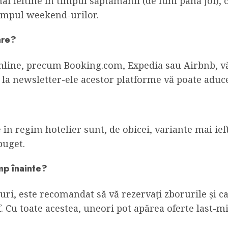
 mai ieftine în timpul săptămânii (de luni până joi)
timpul weekend-urilor.
are?
nline, precum Booking.com, Expedia sau Airbnb, vă 
la newsletter-ele acestor platforme vă poate aduce
în regim hotelier sunt, de obicei, variante mai ief
buget.
imp înainte?
uri, este recomandat să vă rezervați zborurile și ca
rf. Cu toate acestea, uneori pot apărea oferte last-