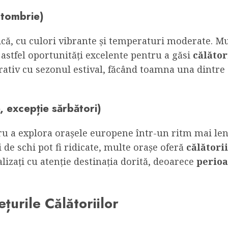
tombrie)
ă, cu culori vibrante și temperaturi moderate. Mu
astfel oportunități excelente pentru a găsi
călător
rativ cu sezonul estival, făcând toamna una dintr
, excepție sărbători)
ru a explora orașele europene într-un ritm mai lent
 de schi pot fi ridicate, multe orașe oferă
călători
alizați cu atenție destinația dorită, deoarece
perioa
țurile Călătoriilor