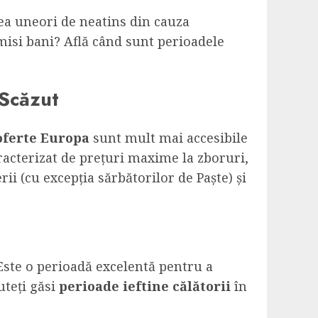
rea uneori de neatins din cauza
misi bani? Află când sunt perioadele
 Scăzut
 oferte Europa
sunt mult mai accesibile
aracterizat de prețuri maxime la zboruri,
ii (cu excepția sărbătorilor de Paște) și
Este o perioadă excelentă pentru a
uteți găsi
perioade ieftine călătorii
în