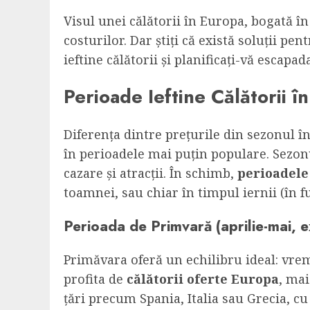
Visul unei călătorii în Europa, bogată în
costurilor. Dar știți că există soluții pen
ieftine călătorii și planificați-vă escapad
Perioade Ieftine Călătorii î
Diferența dintre prețurile din sezonul în
în perioadele mai puțin populare. Sezonu
cazare și atracții. În schimb,
perioadele 
toamnei, sau chiar în timpul iernii (în fu
Perioada de Primvară (aprilie-mai, e
Primăvara oferă un echilibru ideal: vrem
profita de
călătorii oferte Europa
, mai
țări precum Spania, Italia sau Grecia, cu 