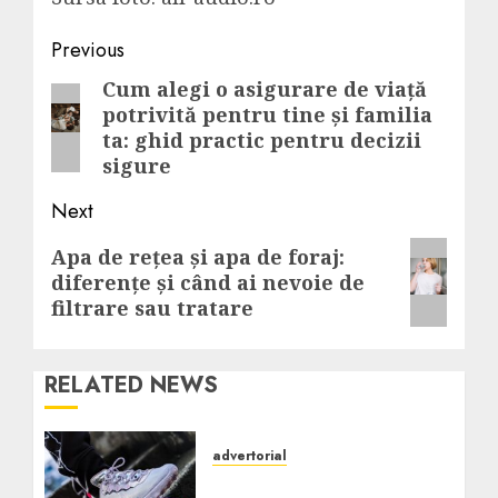
Post
Previous
navigation
Cum alegi o asigurare de viață
Previous
potrivită pentru tine și familia
post:
ta: ghid practic pentru decizii
sigure
Next
Next
Apa de rețea și apa de foraj:
diferențe și când ai nevoie de
post:
filtrare sau tratare
RELATED NEWS
advertorial
Top 5 perechi de sneakers