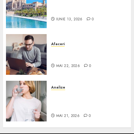
Ce poți face în Mallorca în
afară de plajă
IUNIE 13, 2026
0
Afaceri
Cum alegi o locuință dacă
lucrezi de acasă?
MAI 22, 2026
0
Analize
Apa de rețea și apa de foraj:
diferențe și când ai nevoie de
filtrare sau tratare
MAI 21, 2026
0