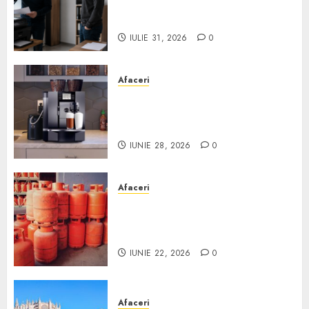
echipamente de birou second-
hand pentru firmă
IULIE 31, 2026
0
Afaceri
Cum obții un espressor în
comodat pentru firma ta:
Scurt ghid
IUNIE 28, 2026
0
Afaceri
Unde se pot încărca corect și
legal buteliile de gaz în
România?
IUNIE 22, 2026
0
Afaceri