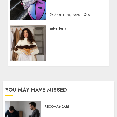
statement de purtat în
București în vara 2026
APRILIE 28, 2026
0
advertorial
Ghidul garderobei
capsulă: De ce
încălțămintea versatilă
este esențială pentru
ținutele day-to-night
APRILIE 6, 2026
0
YOU MAY HAVE MISSED
RECOMANDARI
Ce verifici înainte să cumperi