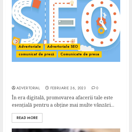
Advertoriale
Advertoriale SEO
comunicat de presă
Comunicate de presa
Ce este un advertorial plătit și cum poate
ajuta afacerea ta?
ADVERTORIAL
FEBRUARIE 26, 2023
0
În era digitală, promovarea afacerii tale este
esențială pentru a obține mai multe vânzări...
READ MORE