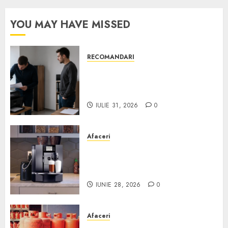
YOU MAY HAVE MISSED
RECOMANDARI
Ce verifici înainte să cumperi
echipamente de birou second-
hand pentru firmă
IULIE 31, 2026
0
Afaceri
Cum obții un espressor în
comodat pentru firma ta:
Scurt ghid
IUNIE 28, 2026
0
Afaceri