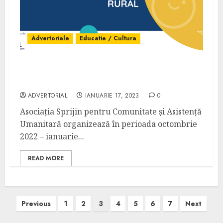
Advertoriale
Educatie / Cultura
Scolile Satelor Noastre – Recuperarea
decalajelor de învățare în mediul rural 2023
ADVERTORIAL
IANUARIE 17, 2023
0
Asociația Sprijin pentru Comunitate și Asistență
Umanitară organizează în perioada octombrie
2022 – ianuarie...
READ MORE
Paginație
Previous
1
2
3
4
5
6
7
Next
articole