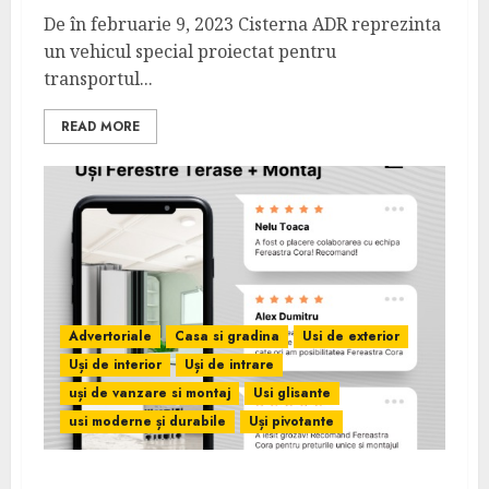
De în februarie 9, 2023 Cisterna ADR reprezinta
un vehicul special proiectat pentru
transportul...
READ MORE
Advertoriale
Casa si gradina
Usi de exterior
Uși de interior
Uși de intrare
uși de vanzare si montaj
Usi glisante
usi moderne și durabile
Uși pivotante