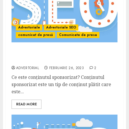
Advertoriale
Advertoriale SEO
comunicat de presă
Comunicate de presa
Conținut sponsorizat: Ce este și cum
funcționează?
ADVERTORIAL
FEBRUARIE 26, 2023
2
Ce este conținutul sponsorizat? Conținutul
sponsorizat este un tip de conținut plătit care
este...
READ MORE