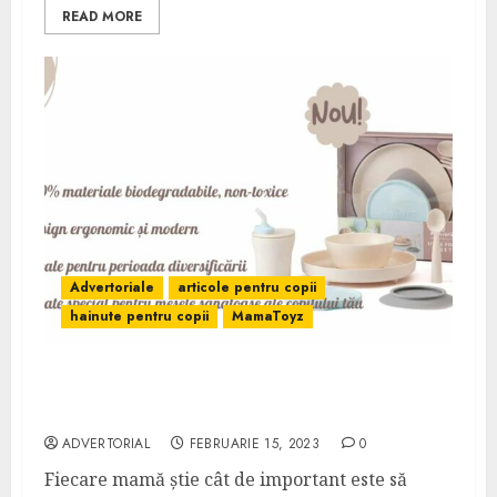
READ MORE
Advertoriale
articole pentru copii
hainute pentru copii
MamaToyz
Branduri pentru copii testate și aprobate
de mămici
ADVERTORIAL
FEBRUARIE 15, 2023
0
Fiecare mamă știe cât de important este să