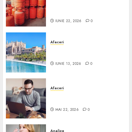
Unde se pot încărca corect și
legal buteliile de gaz în
România?
IUNIE 22, 2026
0
Afaceri
Ce poți face în Mallorca în
afară de plajă
IUNIE 13, 2026
0
Afaceri
Cum alegi o locuință dacă
lucrezi de acasă?
MAI 22, 2026
0
Analize