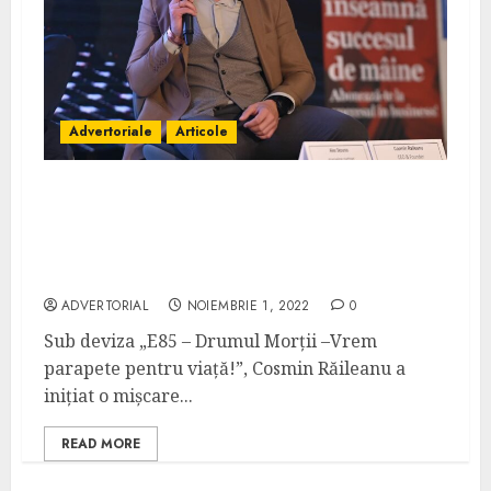
Advertoriale
Articole
Pe 5 noiembrie, Cosmin Răileanu atrage
atenția asupra pericolelor de pe E85
parcurgând, în alergare, o distanță de 150
de km
ADVERTORIAL
NOIEMBRIE 1, 2022
0
Sub deviza „E85 – Drumul Morții –Vrem
parapete pentru viață!”, Cosmin Răileanu a
inițiat o mișcare...
READ MORE