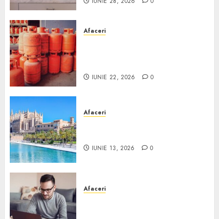
IUNIE 28, 2026
0
Afaceri
Unde se pot încărca corect și
legal buteliile de gaz în
România?
IUNIE 22, 2026
0
Afaceri
Ce poți face în Mallorca în
afară de plajă
IUNIE 13, 2026
0
Afaceri
Cum alegi o locuință dacă
lucrezi de acasă?