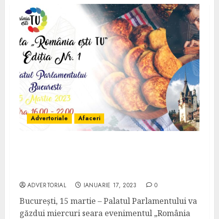
Advertoriale
Afaceri
Gala „România Ești TU”, Palatul
Parlamentului: distincții pentru românii
care au făcut „ceva”
ADVERTORIAL
IANUARIE 17, 2023
0
București, 15 martie – Palatul Parlamentului va
găzdui miercuri seara evenimentul „România