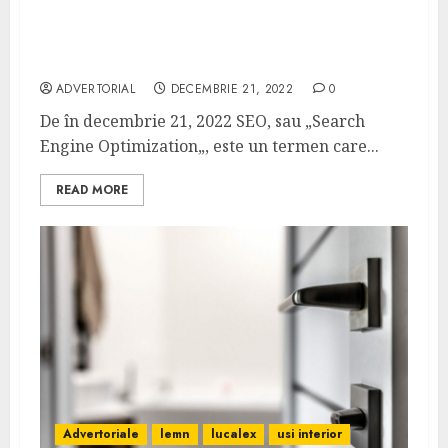
De ce este importantă optimizarea SEO
pentru afacerile online?
ADVERTORIAL
DECEMBRIE 21, 2022
0
De în decembrie 21, 2022 SEO, sau „Search
Engine Optimization„, este un termen care...
READ MORE
Advertoriale
lemn
lucalex
usi interior