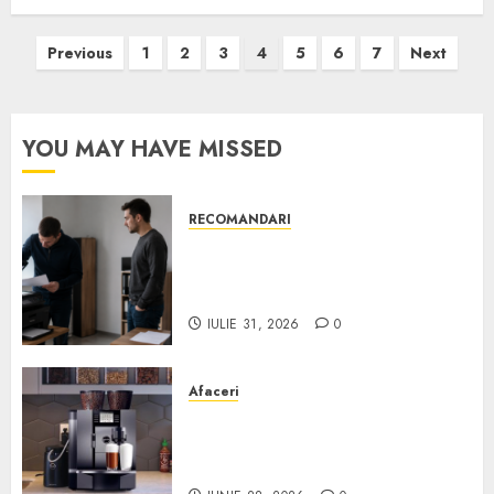
Paginație
Previous
1
2
3
4
5
6
7
Next
articole
YOU MAY HAVE MISSED
RECOMANDARI
Ce verifici înainte să cumperi
echipamente de birou second-
hand pentru firmă
IULIE 31, 2026
0
Afaceri
Cum obții un espressor în
comodat pentru firma ta:
Scurt ghid