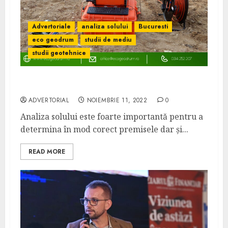
Advertoriale
analiza solului
Bucuresti
eco geodrum
studii de mediu
studii geotehnice
Cum se realizează analiza solului
ADVERTORIAL
NOIEMBRIE 11, 2022
0
Analiza solului este foarte importantă pentru a
determina în mod corect premisele dar și...
READ MORE