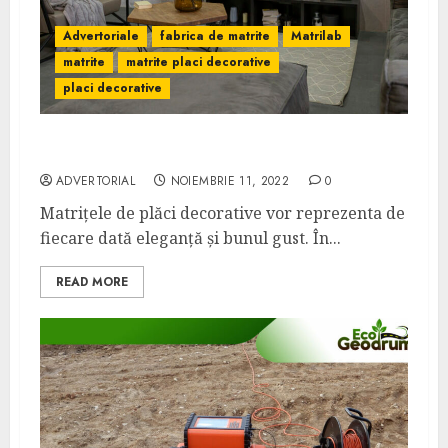
Advertoriale
fabrica de matrite
Matrilab
matrite
matrite placi decorative
placi decorative
Amenajarea locuinței cu plăci decorative
ADVERTORIAL
NOIEMBRIE 11, 2022
0
Matrițele de plăci decorative vor reprezenta de
fiecare dată eleganță și bunul gust. În...
READ MORE