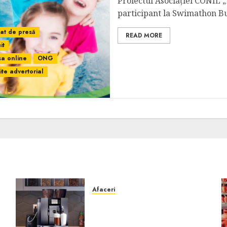
Proiectul Asociației CONIL „
participant la Swimathon Buc
at de presă
READ MORE
it
sa online
ONG
mite advertorial
Afaceri
Cum obții un espressor în
comodat pentru firma ta:
Scurt ghid