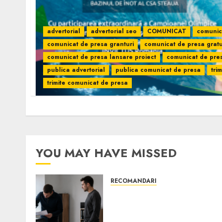
advertorial
advertorial seo
COMUNICAT
comunic
comunicat de presa granturi
comunicat de presa gratu
comunicat de presa lansare proiect
comunicat de pre
publica advertorial
publica comunicat de presa
tri
trimite comunicat de presa
YOU MAY HAVE MISSED
RECOMANDARI
Ce verifici înainte să
cumperi echipamente de
birou second-hand pentru