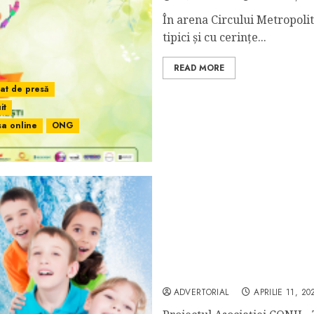
În arena Circului Metropolita
tipici și cu cerințe...
READ MORE
at de presă
it
sa online
ONG
CONIL STEAUA SWIMMING L
CSA Steaua București
ADVERTORIAL
APRILIE 11, 20