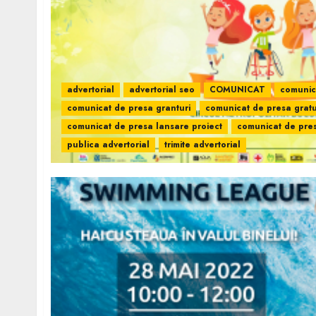
advertorial
advertorial seo
COMUNICAT
comunic
comunicat de presa granturi
comunicat de presa gratu
comunicat de presa lansare proiect
comunicat de pre
publica advertorial
trimite advertorial