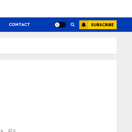
CONTACT
SUBSCRIBE
varat un spectacol pentru intreaga familie!
24
0