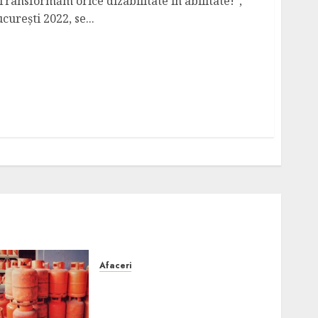
Transformăm orice dizabilitate în abilitate!”,
urești 2022, se...
Afaceri
Unde se pot încărca corect
și legal buteliile de gaz în
România?