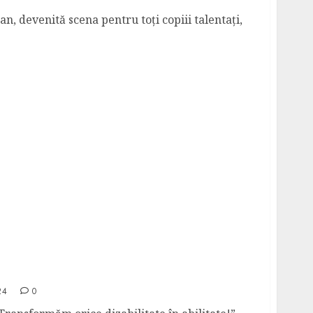
n, devenită scena pentru toți copiii talentați,
EAGUE, 28 mai 2022, Bazinul de inot al
24
0