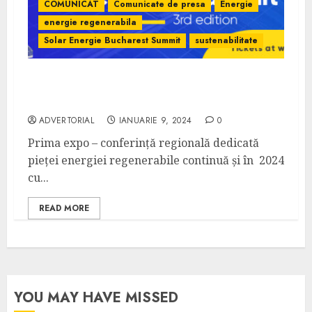
COMUNICAT
Comunicate de presa
Energie
energie regenerabila
Solar Energie Bucharest Summit
sustenabilitate
Solar Energy Bucharest Summit ediția a III-
a
ADVERTORIAL
IANUARIE 9, 2024
0
Prima expo – conferință regională dedicată
pieței energiei regenerabile continuă și în 2024
cu...
READ MORE
YOU MAY HAVE MISSED