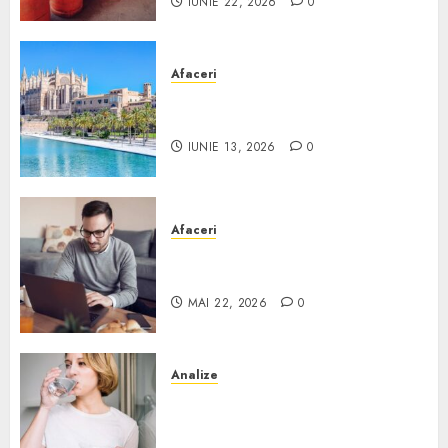
IUNIE 22, 2026
0
Afaceri
Ce poți face în Mallorca în
afară de plajă
IUNIE 13, 2026
0
Afaceri
Cum alegi o locuință dacă
lucrezi de acasă?
MAI 22, 2026
0
Analize
Apa de rețea și apa de foraj:
diferențe și când ai nevoie de
filtrare sau tratare