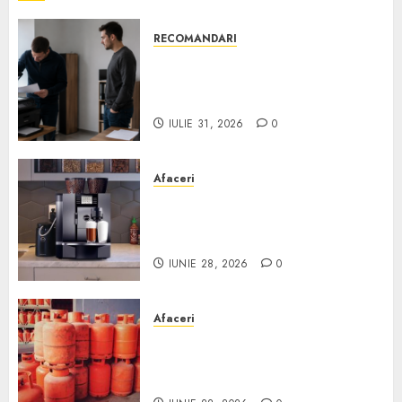
RECOMANDARI
Ce verifici înainte să cumperi
echipamente de birou second-
hand pentru firmă
IULIE 31, 2026
0
Afaceri
Cum obții un espressor în
comodat pentru firma ta:
Scurt ghid
IUNIE 28, 2026
0
Afaceri
Unde se pot încărca corect și
legal buteliile de gaz în
România?