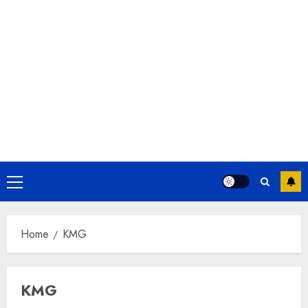
Primary
Menu
Home
KMG
KMG