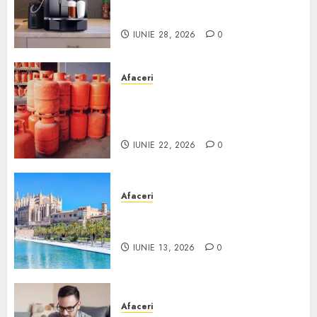
comodat pentru firma ta:
Scurt ghid
IUNIE 28, 2026
0
Afaceri
Unde se pot încărca corect și
legal buteliile de gaz în
România?
IUNIE 22, 2026
0
Afaceri
Ce poți face în Mallorca în
afară de plajă
IUNIE 13, 2026
0
Afaceri