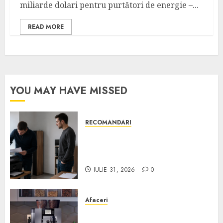
miliarde dolari pentru purtători de energie –...
READ MORE
YOU MAY HAVE MISSED
RECOMANDARI
Ce verifici înainte să cumperi
echipamente de birou second-
hand pentru firmă
IULIE 31, 2026
0
Afaceri
Cum obții un espressor în