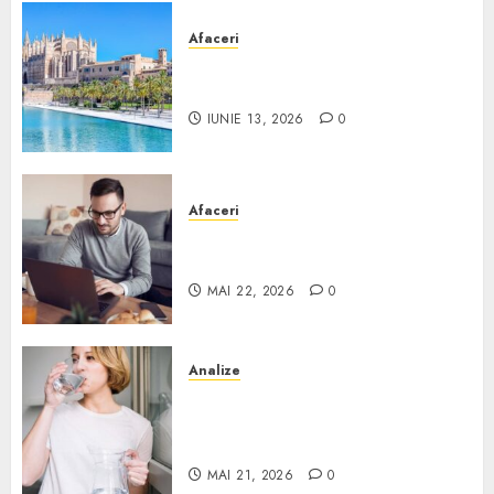
Afaceri
Ce poți face în Mallorca în
afară de plajă
IUNIE 13, 2026
0
Afaceri
Cum alegi o locuință dacă
lucrezi de acasă?
MAI 22, 2026
0
Analize
Apa de rețea și apa de foraj:
diferențe și când ai nevoie de
filtrare sau tratare
MAI 21, 2026
0