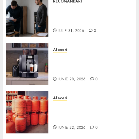
RECOMANDARI
Ce verifici înainte să cumperi
echipamente de birou second-
hand pentru firmă
IULIE 31, 2026
0
Afaceri
Cum obții un espressor în
comodat pentru firma ta:
Scurt ghid
IUNIE 28, 2026
0
Afaceri
Unde se pot încărca corect și
legal buteliile de gaz în
România?
IUNIE 22, 2026
0