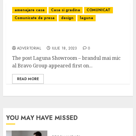
amenajare casa
Casa si gradina
COMUNICAT
Comunicate de presa
design
laguna
Laguna Showroom – brandul mai mic al
Bravo Group
ADVERTORIAL
IULIE 18, 2023
0
The post Laguna Showroom – brandul mai mic
al Bravo Group appeared first on...
READ MORE
YOU MAY HAVE MISSED