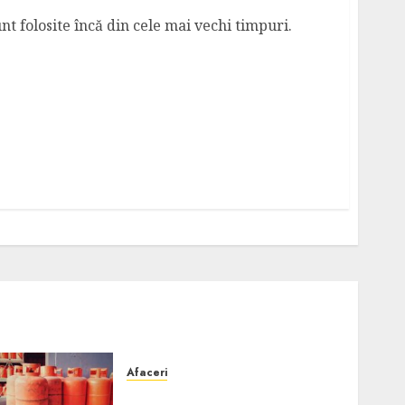
nt folosite încă din cele mai vechi timpuri.
Afaceri
Unde se pot încărca corect