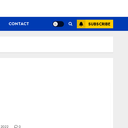
CONTACT
SUBSCRIBE
 de interior din lemn
 2022
0