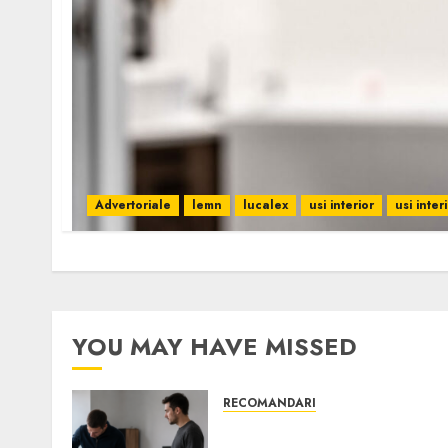
Advertoriale
lemn
lucalex
usi interior
usi inter
YOU MAY HAVE MISSED
RECOMANDARI
Ce verifici înainte să