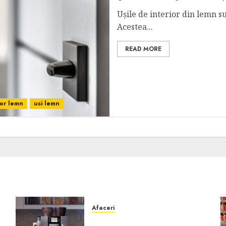
Ușile de interior din lemn su
Acestea...
READ MORE
ior lemn
usi lemn
Afaceri
Cum obții un espressor în