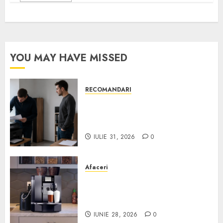
YOU MAY HAVE MISSED
RECOMANDARI
Ce verifici înainte să cumperi
echipamente de birou second-
hand pentru firmă
IULIE 31, 2026
0
Afaceri
Cum obții un espressor în
comodat pentru firma ta:
Scurt ghid
IUNIE 28, 2026
0