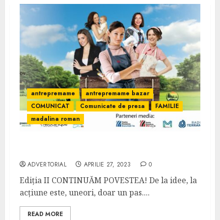
antrepremame
antrepremame bazar
COMUNICAT
Comunicate de presa
FAMILIE
madalina roman
ANTREPREMAME BAZAR
ADVERTORIAL
APRILIE 27, 2023
0
Ediția II CONTINUĂM POVESTEA! De la idee, la
acțiune este, uneori, doar un pas....
READ MORE