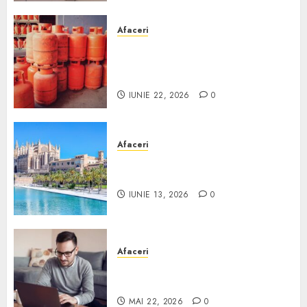
Afaceri
Unde se pot încărca corect și
legal buteliile de gaz în
România?
IUNIE 22, 2026
0
Afaceri
Ce poți face în Mallorca în
afară de plajă
IUNIE 13, 2026
0
Afaceri
Cum alegi o locuință dacă
lucrezi de acasă?
MAI 22, 2026
0