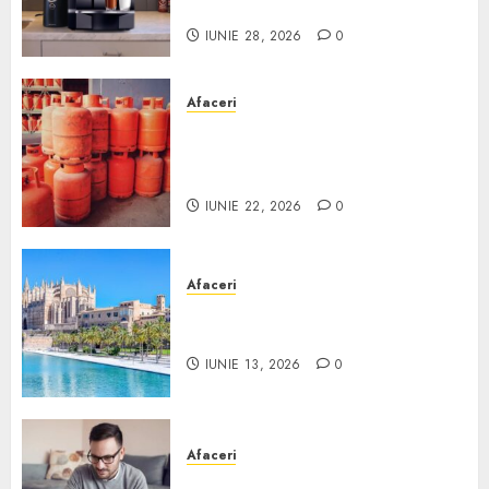
Scurt ghid
IUNIE 28, 2026
0
Afaceri
Unde se pot încărca corect și
legal buteliile de gaz în
România?
IUNIE 22, 2026
0
Afaceri
Ce poți face în Mallorca în
afară de plajă
IUNIE 13, 2026
0
Afaceri
Cum alegi o locuință dacă