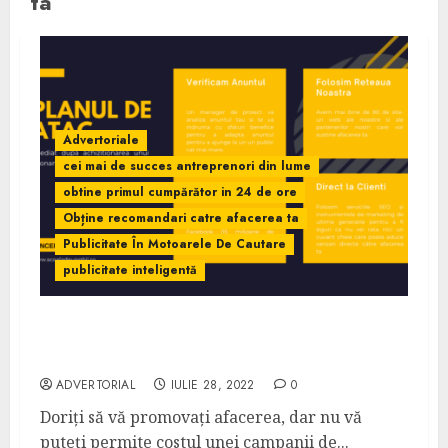
ta
Advertoriale
cei mai de succes antreprenori din lume
obtine primul cumpărător in 24 de ore
Obține recomandari catre afacerea ta
Publicitate În Motoarele De Cautare
publicitate inteligentă
Castiga Clienti in Mai Putin De 24 De Ore –
Anunturi Pofitabile 100%
ADVERTORIAL
IULIE 28, 2022
0
Doriți să vă promovați afacerea, dar nu vă
puteți permite costul unei campanii de...