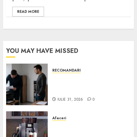
READ MORE
YOU MAY HAVE MISSED
RECOMANDARI
Ce verifici înainte să cumperi
echipamente de birou second-
hand pentru firmă
IULIE 31, 2026
0
Afaceri
Cum obții un espressor în
comodat pentru firma ta: