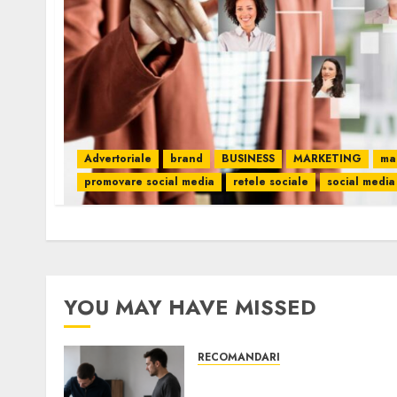
Advertoriale
brand
BUSINESS
MARKETING
ma
promovare social media
retele sociale
social media
YOU MAY HAVE MISSED
RECOMANDARI
Ce verifici înainte să