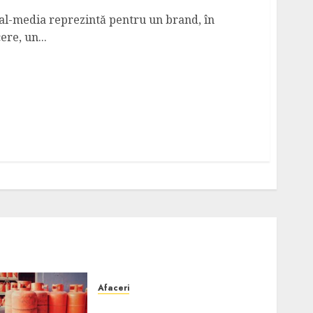
al-media reprezintă pentru un brand, în
re, un...
Afaceri
Unde se pot încărca corect