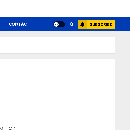
CONTACT
SUBSCRIBE
Comunicare și atragerea clienților
23
0