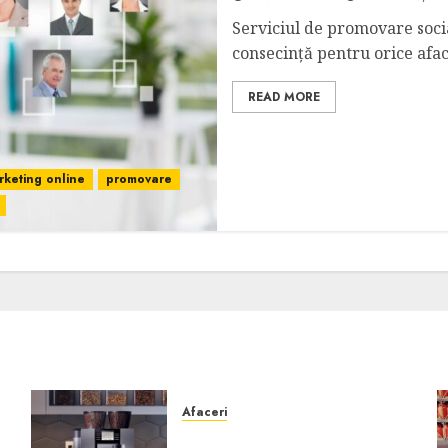
Serviciul de promovare soci
consecință pentru orice aface
READ MORE
rketing online
promovare
Afaceri
Cum obții un espressor în