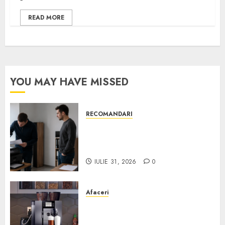
READ MORE
YOU MAY HAVE MISSED
RECOMANDARI
Ce verifici înainte să cumperi
echipamente de birou second-
hand pentru firmă
IULIE 31, 2026
0
Afaceri
Cum obții un espressor în
comodat pentru firma ta: