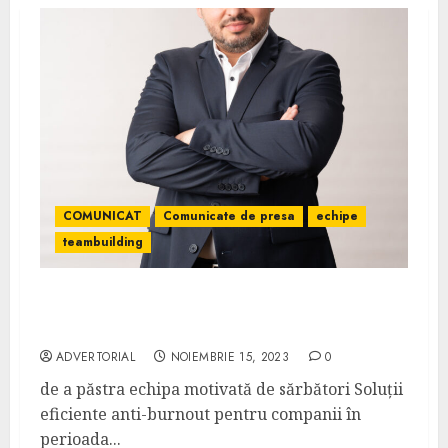
COMUNICAT
Comunicate de presa
echipe
teambuilding
Tendințe în teambuilding: modalități
inovatoare | PR de la A la Z
ADVERTORIAL
NOIEMBRIE 15, 2023
0
de a păstra echipa motivată de sărbători Soluții
eficiente anti-burnout pentru companii în
perioada...