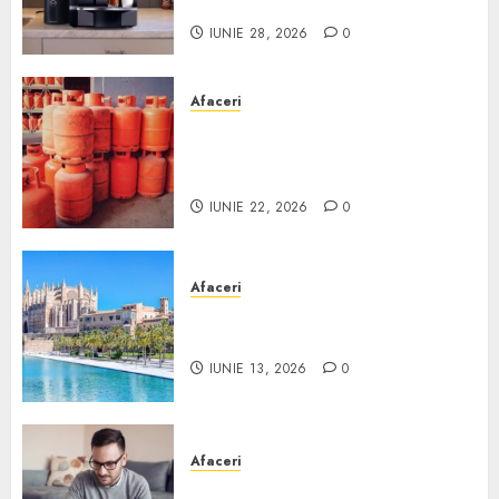
Scurt ghid
IUNIE 28, 2026
0
Afaceri
Unde se pot încărca corect și
legal buteliile de gaz în
România?
IUNIE 22, 2026
0
Afaceri
Ce poți face în Mallorca în
afară de plajă
IUNIE 13, 2026
0
Afaceri
Cum alegi o locuință dacă