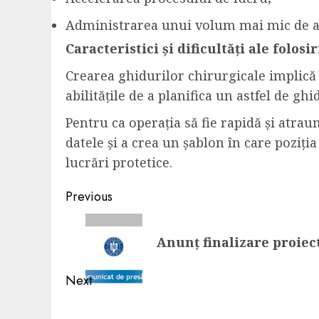
Administrarea unui volum mai mic de a
Caracteristici și dificultăți ale folos
Crearea ghidurilor chirurgicale implică
abilitățile de a planifica un astfel de ghid
Pentru ca operația să fie rapidă și atrau
datele și a crea un șablon în care poziți
lucrări protetice.
Post
Previous
navigation
Previous
Anunţ finalizare proie
post:
Next
Next