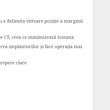
u a delimita viitoare poziție a marginii
ele CT, ceea ce minimizează trauma.
erea implanturilor și face operația mai
 repere clare.