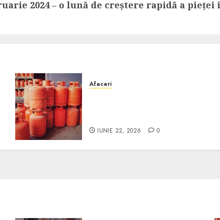
arie 2024 – o lună de creștere rapidă a pieței
Afaceri
Unde se pot încărca corect
și legal buteliile de gaz în
România?
IUNIE 22, 2026
0