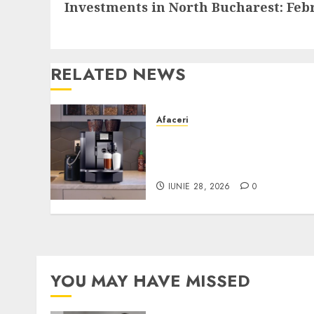
Investments in North Bucharest: Febru
post:
RELATED NEWS
Afaceri
Cum obții un espressor în
comodat pentru firma ta:
Scurt ghid
IUNIE 28, 2026
0
YOU MAY HAVE MISSED