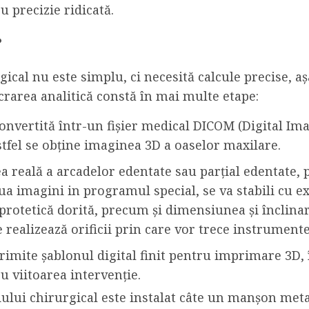
 precizie ridicată.
?
gical nu este simplu, ci necesită calcule precise, 
rarea analitică constă în mai multe etape:
onvertită într-un fișier medical DICOM (Digital I
stfel se obține imaginea 3D a oaselor maxilare.
nea reală a arcadelor edentate sau parțial edentate
a imagini in programul special, se va stabili cu exa
 protetică dorită, precum și dimensiunea și înclinare
 realizează orificii prin care vor trece instrumente
 trimite șablonul digital finit pentru imprimare 3D
 viitoarea intervenție.
lui chirurgical este instalat câte un manșon metal