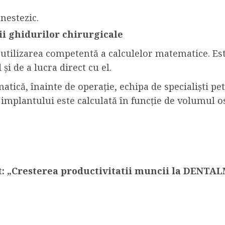
nestezic.
irii ghidurilor chirurgicale
 utilizarea competentă a calculelor matematice. Est
 și de a lucra direct cu el.
matică, înainte de operație, echipa de specialiști p
a implantului este calculată în funcție de volumul os
ct: „Cresterea productivitatii muncii la DEN