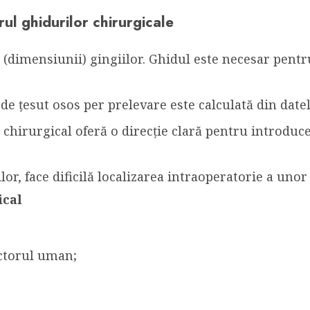
rul ghidurilor chirurgicale
i (dimensiunii) gingiilor. Ghidul este necesar pentr
 de țesut osos per prelevare este calculată din dat
l chirurgical oferă o direcție clară pentru introduc
lor, face dificilă localizarea intraoperatorie a unor
ical
actorul uman;