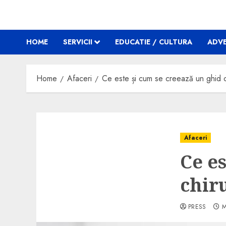
HOME
SERVICII
EDUCATIE / CULTURA
ADVE
Home
Afaceri
Ce este și cum se creează un ghid c
Afaceri
Ce e
chir
PRESS
M