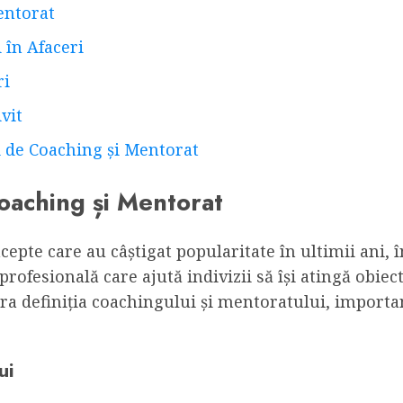
entorat
 în Afaceri
ri
vit
i de Coaching și Mentorat
oaching și Mentorat
pte care au câștigat popularitate în ultimii ani, î
rofesională care ajută indivizii să își atingă obiect
a definiția coachingului și mentoratului, importanț
ui