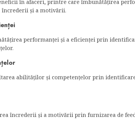
eficii în afaceri, printre care îmbunătățirea perfor
 încrederii și a motivării.
ienței
tățirea performanței și a eficienței prin identifica
țelor.
nțelor
area abilităților și competențelor prin identificar
rea încrederii și a motivării prin furnizarea de fe