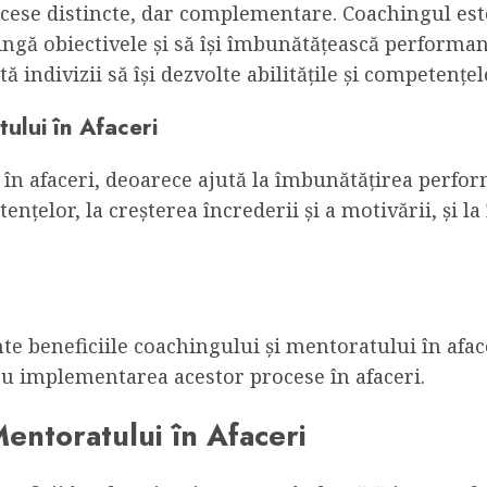
ese distincte, dar complementare. Coachingul este
atingă obiectivele și să își îmbunătățească performan
 indivizii să își dezvolte abilitățile și competențel
ului în Afaceri
în afaceri, deoarece ajută la îmbunătățirea perform
tențelor, la creșterea încrederii și a motivării, și 
nte beneficiile coachingului și mentoratului în aface
u implementarea acestor procese în afaceri.
Mentoratului în Afaceri