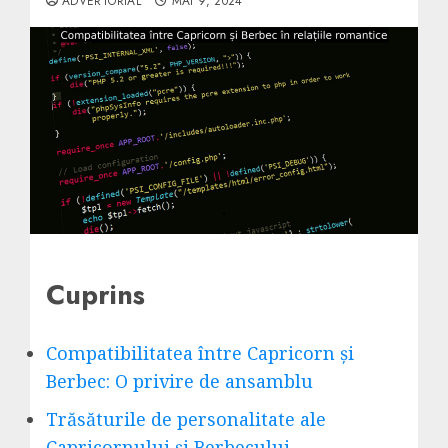
ADVERTORIAL
MAI 9, 2024
Cuprins
Compatibilitatea între Capricorn și
Berbec: O privire de ansamblu
Trăsăturile de personalitate ale
Capricornului și Berbecului