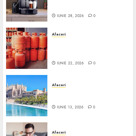
comodat pentru firma ta:
Scurt ghid
IUNIE 28, 2026
0
Afaceri
Unde se pot încărca corect și
legal buteliile de gaz în
România?
IUNIE 22, 2026
0
Afaceri
Ce poți face în Mallorca în
afară de plajă
IUNIE 13, 2026
0
Afaceri