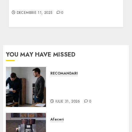
de unde începi
DECEMBRIE 11, 2025
0
YOU MAY HAVE MISSED
RECOMANDARI
Ce verifici înainte să cumperi
echipamente de birou second-
hand pentru firmă
IULIE 31, 2026
0
Afaceri
Cum obții un espressor în