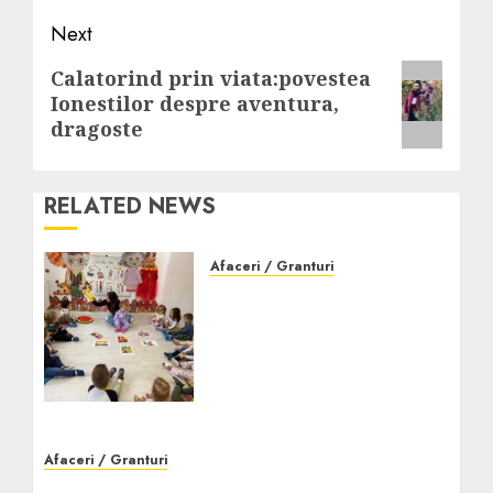
Next
Next
Calatorind prin viata:povestea
Ionestilor despre aventura,
post:
dragoste
RELATED NEWS
Afaceri / Granturi
Creșa Tărâmul
Cunoașterii din sectorul
2, Colentina: mediu
educațional premium
pentru cei mici
DECEMBRIE 15, 2025
0
Afaceri / Granturi
Servicii pază pentru firme mici și mijlocii –