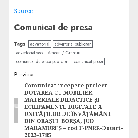
Source
Comunicat de presa
Tags:
advertorial
advertorial publicitar
advertorial seo
Afaceri / Granturi
comunicat de presa publicitar
comunicat presa
Post
Previous
navigation
Comunicat incepere proiect
Previous
DOTAREA CU MOBILIER,
post:
MATERIALE DIDACTICE ȘI
ECHIPAMENTE DIGITALE A
UNITĂȚILOR DE ÎNVĂȚĂMÂNT
DIN ORAȘUL BORȘA, JUD
MARAMUREȘ – cod F-PNRR-Dotari-
2023-1785