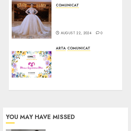
COMUNICAT
Alegerea rochiei de
mireasă perfecte | PR de
la A la Z
AUGUST 22, 2024
0
ARTA
COMUNICAT
Mediul antreprenorial iși
unește forțele pentru
CONIL FEST, Festivalul
Integrarii, Mama,
supereroina mea! Targul
Primaverii
APRILIE 11, 2024
0
YOU MAY HAVE MISSED