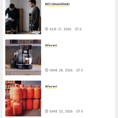
RECOMANDARI
Ce verifici înainte să cumperi
echipamente de birou second-
hand pentru firmă
IULIE 31, 2026
0
Afaceri
Cum obții un espressor în
comodat pentru firma ta:
Scurt ghid
IUNIE 28, 2026
0
Afaceri
Unde se pot încărca corect și
legal buteliile de gaz în
România?
IUNIE 22, 2026
0