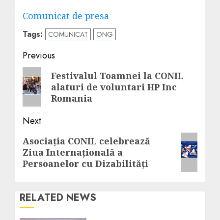
Post
Comunicat de presa
navigation
Tags:
COMUNICAT
ONG
Post
Previous
navigation
Previous
Festivalul Toamnei la CONIL
alaturi de voluntari HP Inc
post:
Romania
Next
Next
Asociația CONIL celebrează
Ziua Internațională a
post:
Persoanelor cu Dizabilități
RELATED NEWS