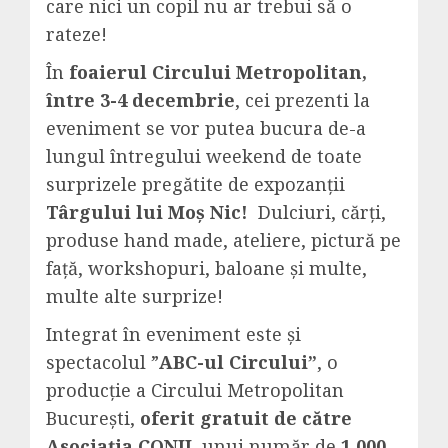
care nici un copil nu ar trebui să o
rateze!
În
foaierul Circului Metropolitan,
între 3-4 decembrie
, cei prezenti la
eveniment se vor putea bucura de-a
lungul întregului weekend de toate
surprizele pregătite de expozanții
Târgului lui Moș Nic!
Dulciuri, cărți,
produse hand made, ateliere, pictură pe
față, workshopuri, baloane și multe,
multe alte surprize!
Integrat în eveniment este și
spectacolul ”
ABC-ul Circului”
, o
producție a Circului Metropolitan
București,
oferit gratuit de către
Asociația CONIL
unui număr de
1.000