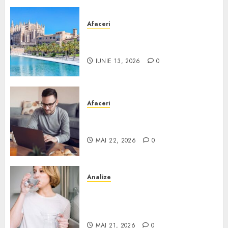
Afaceri
Ce poți face în Mallorca în
afară de plajă
IUNIE 13, 2026
0
Afaceri
Cum alegi o locuință dacă
lucrezi de acasă?
MAI 22, 2026
0
Analize
Apa de rețea și apa de foraj:
diferențe și când ai nevoie de
filtrare sau tratare
MAI 21, 2026
0