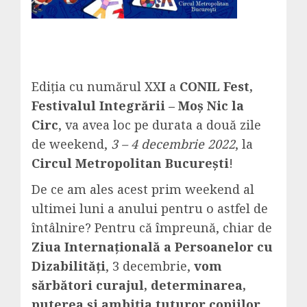
Ediția cu numărul XX
I
a
CONIL Fest,
Festivalul Integrării – Moș Nic la
Circ
, va avea loc pe durata a două zile
de weekend,
3 – 4 decembrie 2022
, la
Circul Metropolitan București
!
De ce am ales acest prim weekend al
ultimei luni a anului pentru o astfel de
întâlnire? Pentru că împreună, chiar de
Ziua Internațională a Persoanelor cu
Dizabilități
, 3 decembrie,
vom
sărbători curajul, determinarea,
puterea și ambiția tuturor copiilor