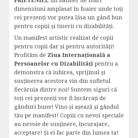
PRIETENIEI,
un banner de mari
dimenziuni amplasat în foaier unde toți
cei prezenți vor putea lăsa un gând bun
pentru copiii și tinerii cu dizabilități.
Un manifest artistic realizat de copii
pentru copii dar și pentru autorități!
Profităm de
Ziua Internațională a
Persoanelor cu Dizabilități
pentru a
demonstra că iubirea, sprijinul și
susținerea acestora vin din sufletul
fiecăruia dintre noi! Suntem siguri că
toți cei prezenți vor fi încărcați de
gânduri bune! Vino și așează și gândul
tău pe manifest! Copiii cu nevoi speciale
au nevoie de susținere, încurajare,
acceptare! Și ei fac parte din lumea ta!