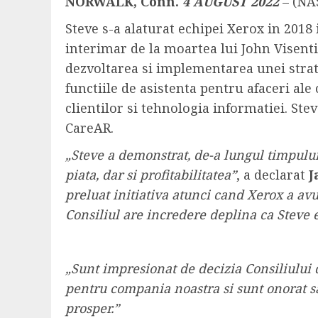
NORWALK, Conn.
4 AUGUST 2022
– (NA
Steve s-a alaturat echipei Xerox in 2018 
interimar de la moartea lui John Visentin
dezvoltarea si implementarea unei strat
functiile de asistenta pentru afaceri ale 
clientilor si tehnologia informatiei. Ste
CareAR.
„Steve a demonstrat, de-a lungul timpului
piata, dar si profitabilitatea”
, a declarat
J
preluat initiativa atunci cand Xerox a av
Consiliul are incredere deplina ca Steve 
„Sunt impresionat de decizia Consiliului
pentru compania noastra si sunt onorat sa
prosper.”