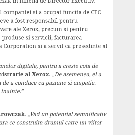
ak in functia de Director Executiv.
al companiei si a ocupat functia de CEO
teve a fost responsabil pentru
ovare ale Xerox, precum si pentru
e produse si servicii, facturarea
s Corporation si a servit ca presedinte al
melor digitale, pentru a creste cota de
istratie al Xerox.
„De asemenea, el a
a de a conduce cu pasiune si empatie.
 inainte.”
drowczak
. „
Vad un potential semnificativ
sura ce construim drumul catre un viitor