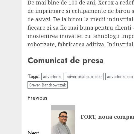
De mai bine de 100 de ani, Xerox a redef
de imprimare si echipamente de birou si 
de astazi. De la birou la medii industrial
fiecare zi sa fie mai buna pentru clienti
mostenirea inovatiei cu tehnologii impo
robotizate, fabricarea aditiva, Industria
Comunicat de presa
Tags:
advertorial
advertorial publicitar
advertorial seo
Steven Bandrowczak
Post
Previous
navigation
Previous
FORT, noua compani
post:
Next