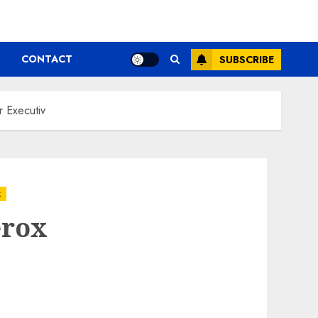
CONTACT
SUBSCRIBE
r Executiv
k
erox