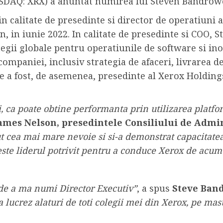
SDAQ: XRX) a anuntat numirea lui Steven Bandrowcz
in calitate de presedinte si director de operatiuni 
, in iunie 2022. In calitate de presedinte si COO, S
egii globale pentru operatiunile de software si in
companiei, inclusiv strategia de afaceri, livrarea d
ve a fost, de asemenea, presedinte al Xerox Holding
, ca poate obtine performanta prin utilizarea platfor
ames Nelson, presedintele Consiliului de Admin
ut cea mai mare nevoie si si-a demonstrat capacitate
este liderul potrivit pentru a conduce Xerox de acum
 de a ma numi Director Executiv”
, a spus
Steve Ban
 lucrez alaturi de toti colegii mei din Xerox, pe ma