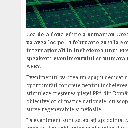
Cea de-a doua ediție a
Romanian Gre
va avea loc pe 14 februarie 2024 la 
internaționali în încheierea unui PPA
speakerii evenimentului se numără r
AFRY.
Evenimentul va crea un spațiu dedicat ne
oportunități concrete pentru încheiere
stimuleze creșterea pieței PPA din Român
obiectivelor climatice naționale, cu scop
surse regenerabile și nefosile.
La eveniment sunt așteptați aproximativ 3