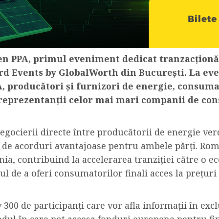
en PPA,
primul eveniment dedicat tranzacționăr
Nord Events by GlobalWorth din București.
La eve
, producători și furnizori de energie, consumato
eprezentanții celor mai mari companii de con
gocierii directe între producătorii de energie verd
a de acorduri avantajoase pentru ambele părți. Ro
ia, contribuind la accelerarea tranziției către o e
ul de a oferi consumatorilor finali acces la prețuri
00 de participanți care vor afla informații în excl