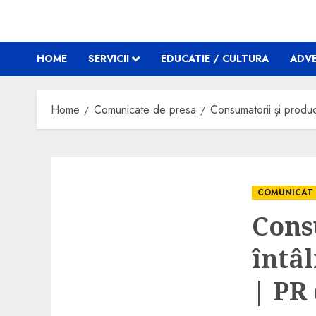
HOME
SERVICII
EDUCATIE / CULTURA
ADVE
Home
Comunicate de presa
Consumatorii și produ
COMUNICAT
Cons
întâ
| PR 