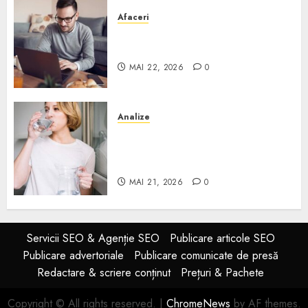
Afaceri
Cum alegi o locuință dacă
lucrezi de acasă?
MAI 22, 2026
0
Analize
Apa de rețea și apa de foraj:
diferențe și când ai nevoie de
filtrare sau tratare
MAI 21, 2026
0
Servicii SEO & Agenție SEO
Publicare articole SEO
Publicare advertoriale
Publicare comunicate de presă
Redactare & scriere conținut
Prețuri & Pachete
Copyright © All rights reserved.
|
ChromeNews
by AF themes.