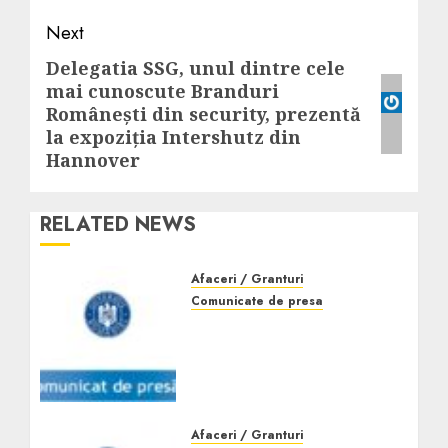
Next
Delegatia SSG, unul dintre cele
Next
mai cunoscute Branduri
post:
Românești din security, prezentă
la expoziția Intershutz din
Hannover
RELATED NEWS
Afaceri / Granturi
Comunicate de presa
Anunţ finalizare proiect:
“Creşterea
productivităţii muncii la
SWEET TEST
PRODUCTION S.R.L.”
Afaceri / Granturi
APRILIE 2, 2024
0