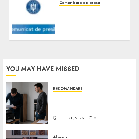
Comunicate de presa
Anunţ finalizare proiect:
„Cresterea
productivitatii muncii la
MERAKI HOUSE SRL”
MARTIE 18, 2024
0
YOU MAY HAVE MISSED
RECOMANDARI
Ce verifici înainte să cumperi
echipamente de birou second-
hand pentru firmă
IULIE 31, 2026
0
Afaceri