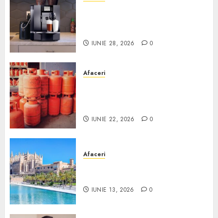
Cum obții un espressor în
comodat pentru firma ta:
Scurt ghid
IUNIE 28, 2026
0
Afaceri
Unde se pot încărca corect și
legal buteliile de gaz în
România?
IUNIE 22, 2026
0
Afaceri
Ce poți face în Mallorca în
afară de plajă
IUNIE 13, 2026
0