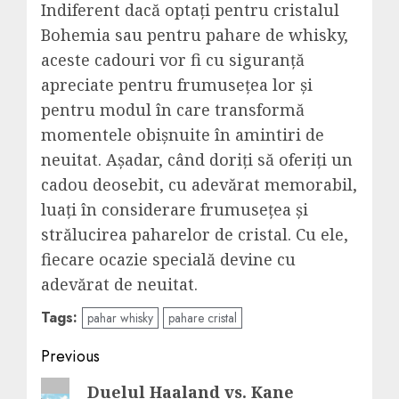
Indiferent dacă optați pentru cristalul
Bohemia sau pentru pahare de whisky,
aceste cadouri vor fi cu siguranță
apreciate pentru frumusețea lor și
pentru modul în care transformă
momentele obișnuite în amintiri de
neuitat. Așadar, când doriți să oferiți un
cadou deosebit, cu adevărat memorabil,
luați în considerare frumusețea și
strălucirea paharelor de cristal. Cu ele,
fiecare ocazie specială devine cu
adevărat de neuitat.
Tags:
pahar whisky
pahare cristal
Post
Previous
navigation
Previous
Duelul Haaland vs. Kane