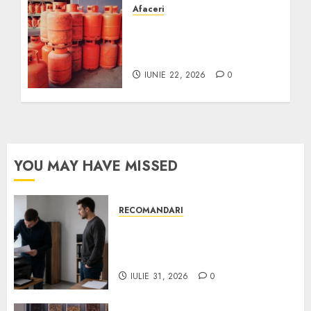
Afaceri
Unde se pot încărca
corect și legal buteliile de
gaz în România?
IUNIE 22, 2026
0
YOU MAY HAVE MISSED
RECOMANDARI
Ce verifici înainte să cumperi
echipamente de birou second-
hand pentru firmă
IULIE 31, 2026
0