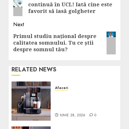
continuă în UCL! Iată cine este
post:
favorit să iasă golgheter
Next
Next
Primul studiu național despre
calitatea somnului. Tu ce știi
post:
despre somnul tău?
RELATED NEWS
Afaceri
Cum obții un espressor în
comodat pentru firma ta:
Scurt ghid
IUNIE 28, 2026
0