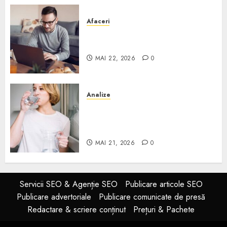
Afaceri
Cum alegi o locuință dacă
lucrezi de acasă?
MAI 22, 2026
0
Analize
Apa de rețea și apa de foraj:
diferențe și când ai nevoie de
filtrare sau tratare
MAI 21, 2026
0
Servicii SEO & Agenție SEO
Publicare articole SEO
Publicare advertoriale
Publicare comunicate de presă
Redactare & scriere conținut
Prețuri & Pachete