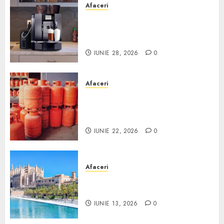
Afaceri
Cum obții un espressor în
comodat pentru firma ta:
Scurt ghid
IUNIE 28, 2026
0
Afaceri
Unde se pot încărca corect și
legal buteliile de gaz în
România?
IUNIE 22, 2026
0
Afaceri
Ce poți face în Mallorca în
afară de plajă
IUNIE 13, 2026
0