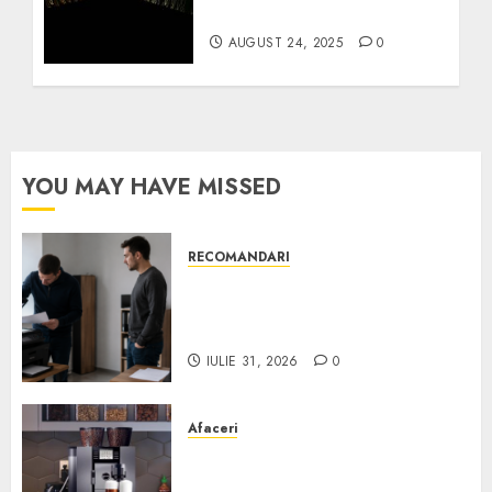
seniori în Europa
AUGUST 24, 2025
0
YOU MAY HAVE MISSED
RECOMANDARI
Ce verifici înainte să cumperi
echipamente de birou second-
hand pentru firmă
IULIE 31, 2026
0
Afaceri
Cum obții un espressor în
comodat pentru firma ta: