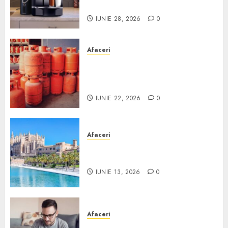
Scurt ghid
IUNIE 28, 2026
0
Afaceri
Unde se pot încărca corect și
legal buteliile de gaz în
România?
IUNIE 22, 2026
0
Afaceri
Ce poți face în Mallorca în
afară de plajă
IUNIE 13, 2026
0
Afaceri
Cum alegi o locuință dacă