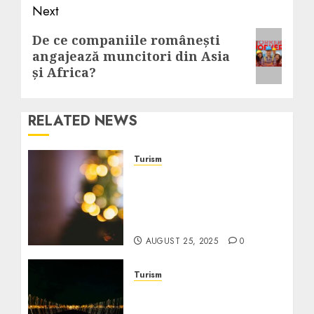
Next
Next
De ce companiile românești
angajează muncitori din Asia
post:
și Africa?
RELATED NEWS
Turism
Ghid pentru evenimente
și festivaluri prietenoase
pentru seniori la preț
redus
AUGUST 25, 2025
0
Turism
Cele mai bune pachete de
vacanță ieftine pentru