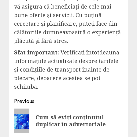
vă asigura că beneficiați de cele mai
bune oferte și servicii. Cu puțină
cercetare și planificare, puteți face din
călătoriile dumneavoastră o experiență
plăcută și fără stres.
Sfat important:
Verificați întotdeauna
informațiile actualizate despre tarifele
și condițiile de transport înainte de
plecare, deoarece acestea se pot
schimba.
Post
Previous
navigation
Previous
Cum să eviți conținutul
post:
duplicat în advertoriale