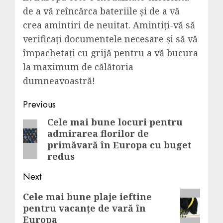
de a vă reîncărca bateriile și de a vă
crea amintiri de neuitat. Amintiți-vă să
verificați documentele necesare și să vă
împachetați cu grijă pentru a vă bucura
la maximum de călătoria
dumneavoastră!
Post
Previous
navigation
Cele mai bune locuri pentru
Previous
admirarea florilor de
post:
primăvară în Europa cu buget
redus
Next
Next
Cele mai bune plaje ieftine
pentru vacanțe de vară în
post:
Europa