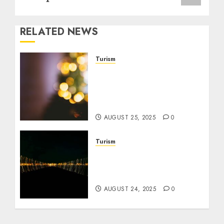
RELATED NEWS
Turism
Ghid pentru evenimente
și festivaluri prietenoase
pentru seniori la preț
redus
AUGUST 25, 2025
0
Turism
Cele mai bune pachete de
vacanță ieftine pentru
seniori în Europa
AUGUST 24, 2025
0