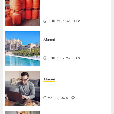
Unde se pot încărca corect și
legal buteliile de gaz în
România?
IUNIE 22, 2026
0
Afaceri
Ce poți face în Mallorca în
afară de plajă
IUNIE 13, 2026
0
Afaceri
Cum alegi o locuință dacă
lucrezi de acasă?
MAI 22, 2026
0