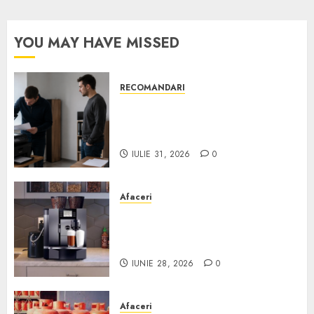
YOU MAY HAVE MISSED
RECOMANDARI
Ce verifici înainte să cumperi
echipamente de birou second-
hand pentru firmă
IULIE 31, 2026
0
Afaceri
Cum obții un espressor în
comodat pentru firma ta:
Scurt ghid
IUNIE 28, 2026
0
Afaceri