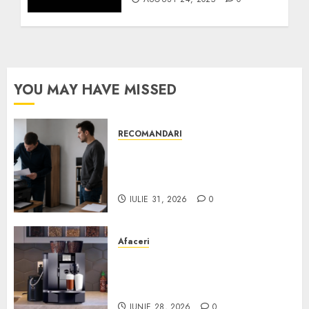
YOU MAY HAVE MISSED
RECOMANDARI
Ce verifici înainte să cumperi
echipamente de birou second-
hand pentru firmă
IULIE 31, 2026
0
Afaceri
Cum obții un espressor în
comodat pentru firma ta:
Scurt ghid
IUNIE 28, 2026
0