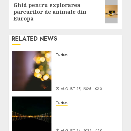
Next
Ghid pentru explorarea
parcurilor de animale din
post:
Europa
RELATED NEWS
Turism
Ghid pentru evenimente
și festivaluri prietenoase
pentru seniori la preț
redus
AUGUST 25, 2025
0
Turism
Cele mai bune pachete de
vacanță ieftine pentru
seniori în Europa
AUGUST 24, 2025
0