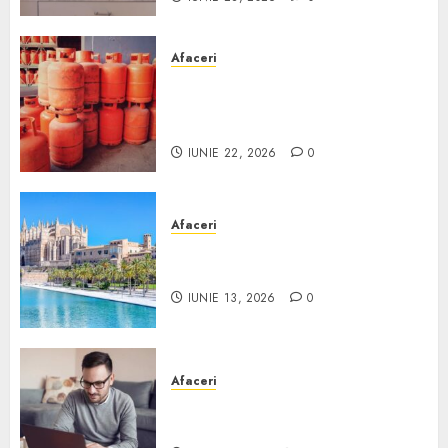
Afaceri
Unde se pot încărca corect și
legal buteliile de gaz în
România?
IUNIE 22, 2026
0
Afaceri
Ce poți face în Mallorca în
afară de plajă
IUNIE 13, 2026
0
Afaceri
Cum alegi o locuință dacă
lucrezi de acasă?