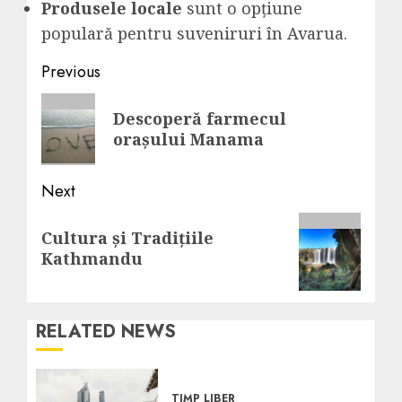
Produsele locale
sunt o opțiune
populară pentru suveniruri în Avarua.
Post
Previous
navigation
Previous
Descoperă farmecul
post:
orașului Manama
Next
Next
Cultura și Tradițiile
post:
Kathmandu
RELATED NEWS
TIMP LIBER