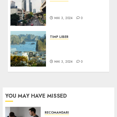
Descoperă Farmecul
Insulei Alofi
MAI 3, 2024
0
TIMP LIBER
Cultura Ngerulmud:
Origine, Tradiții și
Influență
MAI 3, 2024
0
YOU MAY HAVE MISSED
RECOMANDARI