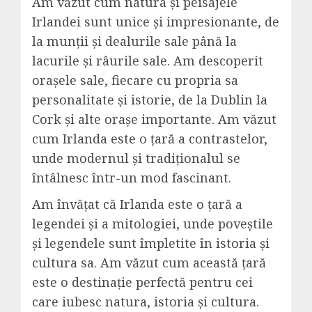
Am văzut cum natura și peisajele
Irlandei sunt unice și impresionante, de
la munții și dealurile sale până la
lacurile și râurile sale. Am descoperit
orașele sale, fiecare cu propria sa
personalitate și istorie, de la Dublin la
Cork și alte orașe importante. Am văzut
cum Irlanda este o țară a contrastelor,
unde modernul și tradiționalul se
întâlnesc într-un mod fascinant.
Am învățat că Irlanda este o țară a
legendei și a mitologiei, unde poveștile
și legendele sunt împletite în istoria și
cultura sa. Am văzut cum această țară
este o destinație perfectă pentru cei
care iubesc natura, istoria și cultura.