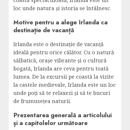
loc unde natura și istoria se întâlnesc.
Motive pentru a alege Irlanda ca
destinație de vacanță
Irlanda este o destinație de vacanță
ideală pentru orice călător. Cu o natură
sălbatică, orașe vibrante și o cultură
bogată, Irlanda are ceva pentru toată
lumea. De la excursii pe coastă la vizite
la castele medievale, Irlanda este un loc
unde poți să te relaxezi și să te bucuri
de frumusețea naturii.
Prezentarea generală a articolului
și a capitolelor următoare