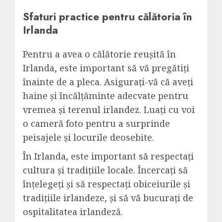
Sfaturi practice pentru călătoria în
Irlanda
Pentru a avea o călătorie reușită în
Irlanda, este important să vă pregătiți
înainte de a pleca. Asigurați-vă că aveți
haine și încălțăminte adecvate pentru
vremea și terenul irlandez. Luați cu voi
o cameră foto pentru a surprinde
peisajele și locurile deosebite.
În Irlanda, este important să respectați
cultura și tradițiile locale. Încercați să
înțelegeți și să respectați obiceiurile și
tradițiile irlandeze, și să vă bucurați de
ospitalitatea irlandeză.