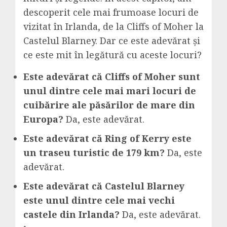
descoperit cele mai frumoase locuri de
vizitat în Irlanda, de la Cliffs of Moher la
Castelul Blarney. Dar ce este adevărat și
ce este mit în legătură cu aceste locuri?
Este adevărat că Cliffs of Moher sunt
unul dintre cele mai mari locuri de
cuibărire ale păsărilor de mare din
Europa?
Da, este adevărat.
Este adevărat că Ring of Kerry este
un traseu turistic de 179 km?
Da, este
adevărat.
Este adevărat că Castelul Blarney
este unul dintre cele mai vechi
castele din Irlanda?
Da, este adevărat.