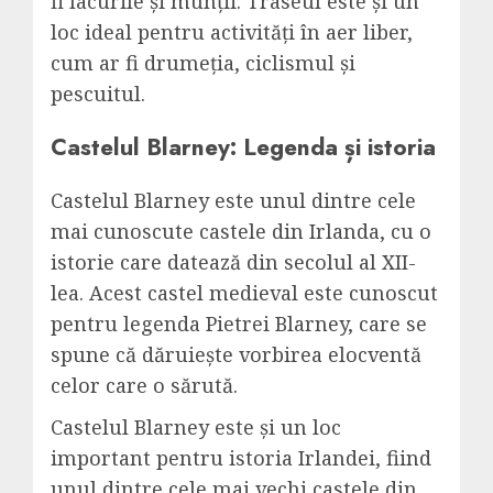
fi lacurile și munții. Traseul este și un
loc ideal pentru activități în aer liber,
cum ar fi drumeția, ciclismul și
pescuitul.
Castelul Blarney: Legenda și istoria
Castelul Blarney este unul dintre cele
mai cunoscute castele din Irlanda, cu o
istorie care datează din secolul al XII-
lea. Acest castel medieval este cunoscut
pentru legenda Pietrei Blarney, care se
spune că dăruiește vorbirea elocventă
celor care o sărută.
Castelul Blarney este și un loc
important pentru istoria Irlandei, fiind
unul dintre cele mai vechi castele din