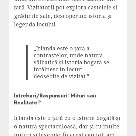
țară. Vizitatorii pot explora castelele și
grădinile sale, descoperind istoria și
legenda locului.
„Irlanda este o țară a
contrastelor, unde natura
sălbatică și istoria bogată se
întâlnesc în locuri
deosebite de vizitat.”
Intrebari/Raspunsuri: Mituri sau
Realitate?
Irlanda este o țară cu o istorie bogată și
o natură spectaculoasă, dar și cu multe
mituri și legende. În acest capitol, am