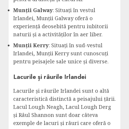
Munții Galway
: Situați în vestul
Irlandei, Munții Galway oferă o
experiență deosebită pentru iubitorii
naturii și a activităților în aer liber.
Munții Kerry
: Situați în sud-vestul
Irlandei, Munții Kerry sunt cunoscuți
pentru peisajele sale unice și diverse.
Lacurile și râurile Irlandei
Lacurile și râurile Irlandei sunt o altă
caracteristică distinctă a peisajului țării.
Lacul Lough Neagh, Lacul Lough Derg
și Râul Shannon sunt doar câteva
exemple de lacuri și râuri care oferă o