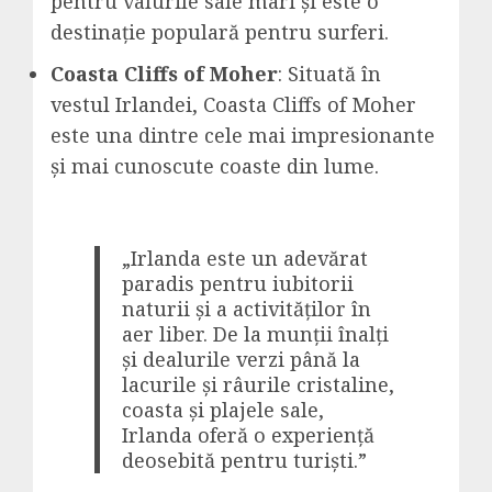
pentru valurile sale mari și este o
destinație populară pentru surferi.
Coasta Cliffs of Moher
: Situată în
vestul Irlandei, Coasta Cliffs of Moher
este una dintre cele mai impresionante
și mai cunoscute coaste din lume.
„Irlanda este un adevărat
paradis pentru iubitorii
naturii și a activităților în
aer liber. De la munții înalți
și dealurile verzi până la
lacurile și râurile cristaline,
coasta și plajele sale,
Irlanda oferă o experiență
deosebită pentru turiști.”