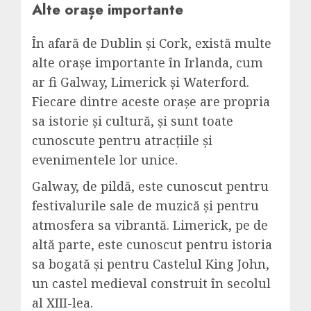
Alte orașe importante
În afară de Dublin și Cork, există multe
alte orașe importante în Irlanda, cum
ar fi Galway, Limerick și Waterford.
Fiecare dintre aceste orașe are propria
sa istorie și cultură, și sunt toate
cunoscute pentru atracțiile și
evenimentele lor unice.
Galway, de pildă, este cunoscut pentru
festivalurile sale de muzică și pentru
atmosfera sa vibrantă. Limerick, pe de
altă parte, este cunoscut pentru istoria
sa bogată și pentru Castelul King John,
un castel medieval construit în secolul
al XIII-lea.