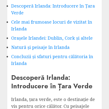
Descoperă Irlanda: Introducere în Țara
Verde
Cele mai frumoase locuri de vizitat în
Irlanda
Orașele Irlandei: Dublin, Cork și altele
Natură și peisaje în Irlanda
Concluzii și sfaturi pentru călătoria în
Irlanda
Descoperă Irlanda:
Introducere în Țara Verde
Irlanda, țara verde, este o destinație de
vis pentru orice călător. Cu peisajele