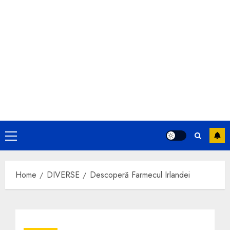
Primary
Menu
Home
DIVERSE
Descoperă Farmecul Irlandei