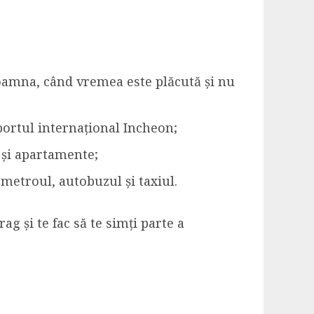
toamna, când vremea este plăcută și nu
portul internațional Incheon;
i și apartamente;
 metroul, autobuzul și taxiul.
ag și te fac să te simți parte a