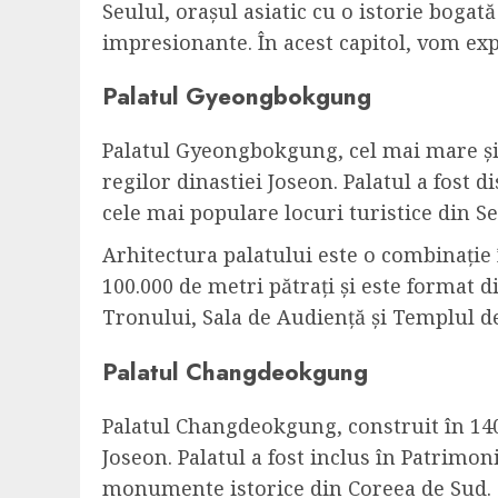
Seulul, orașul asiatic cu o istorie bogat
impresionante. În acest capitol, vom expl
Palatul Gyeongbokgung
Palatul Gyeongbokgung, cel mai mare și m
regilor dinastiei Joseon. Palatul a fost d
cele mai populare locuri turistice din Se
Arhitectura palatului este o combinație î
100.000 de metri pătrați și este format d
Tronului, Sala de Audiență și Templul d
Palatul Changdeokgung
Palatul Changdeokgung, construit în 1405,
Joseon. Palatul a fost inclus în Patrimo
monumente istorice din Coreea de Sud.