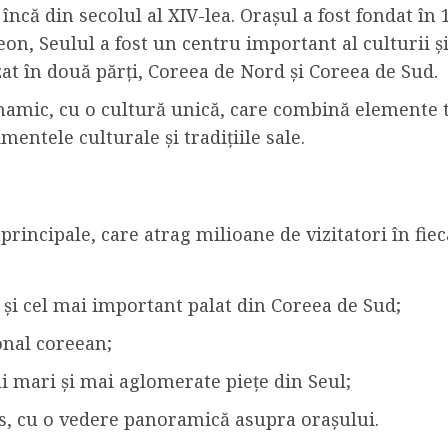
încă din secolul al XIV-lea. Orașul a fost fondat în 
eon, Seulul a fost un centru important al culturii și
izat în două părți, Coreea de Nord și Coreea de Sud.
inamic, cu o cultură unică, care combină elemente t
entele culturale și tradițiile sale.
 principale, care atrag milioane de vizitatori în fi
 și cel mai important palat din Coreea de Sud;
ional coreean;
ai mari și mai aglomerate piețe din Seul;
s, cu o vedere panoramică asupra orașului.