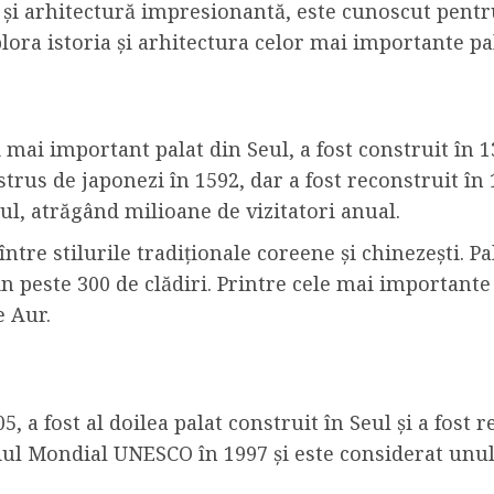
ă și arhitectură impresionantă, este cunoscut pentru
ora istoria și arhitectura celor mai importante pala
ai important palat din Seul, a fost construit în 139
istrus de japonezi în 1592, dar a fost reconstruit în
ul, atrăgând milioane de vizitatori anual.
ntre stilurile tradiționale coreene și chinezești. P
in peste 300 de clădiri. Printre cele mai importante
e Aur.
 a fost al doilea palat construit în Seul și a fost r
niul Mondial UNESCO în 1997 și este considerat unu