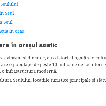
a Seulului
în Seul
în Seul
cția în oraș
re în orașul asiatic
raș vibrant și dinamic, cu o istorie bogată și o cult
i are o populație de peste 10 milioane de locuitori.
și o infrastructură modernă.
ultura Seulului, locațiile turistice principale și sfa