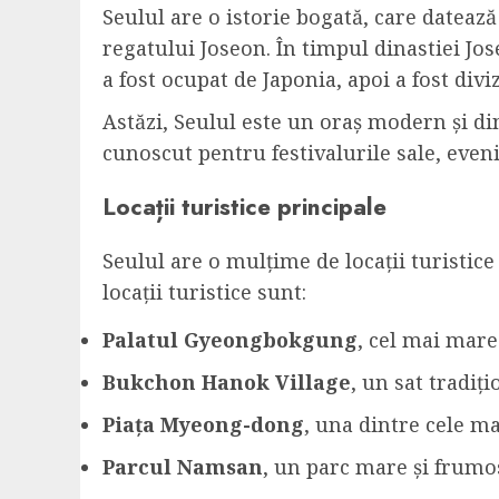
Seulul are o istorie bogată, care datează 
regatului Joseon. În timpul dinastiei Jos
a fost ocupat de Japonia, apoi a fost div
Astăzi, Seulul este un oraș modern și d
cunoscut pentru festivalurile sale, evenim
Locații turistice principale
Seulul are o mulțime de locații turistice
locații turistice sunt:
Palatul Gyeongbokgung
, cel mai mare
Bukchon Hanok Village
, un sat tradiț
Piața Myeong-dong
, una dintre cele m
Parcul Namsan
, un parc mare și frumo