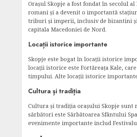
Orașul Skopje a fost fondat în secolul al II
romani și a devenit o importantă stațiun
triburi și imperii, inclusiv de bizantini 
capitala Macedoniei de Nord.
Locații istorice importante
Skopje este bogat în locații istorice imp
locații istorice este Fortăreața Kale, care
timpului. Alte locații istorice important
Cultura și tradiția
Cultura și tradiția orașului Skopje sunt
sărbători este Sărbătoarea Sfântului Spas
evenimente importante includ Festivalul 