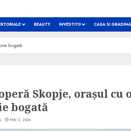
RTORIALE
BEAUTY
INVESTITII
CASA SI GRADINA
orie bogată
operă Skopje, orașul cu 
rie bogată
L
MAI 3, 2024