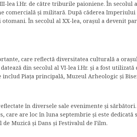
I-lea î.Hr. de către triburile paioniene. În secolul al
e comercială și militară. După căderea Imperiului 
și otomani. În secolul al XX-lea, orașul a devenit par
ortante, care reflectă diversitatea culturală a oraș
 datează din secolul al VI-lea î.Hr. și a fost utiliza
e includ Piața principală, Muzeul Arheologic și Bise
 reflectate în diversele sale evenimente și sărbător
, care are loc în luna septembrie și este dedicată s
de Muzică și Dans și Festivalul de Film.