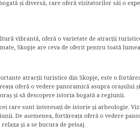
bogată și diversă, care oferă vizitatorilor săi o exp
ltură vibrantă, oferă o varietate de atracții turisti
nimate, Skopje are ceva de oferit pentru toată lumea
rtante atracții turistice din Skopje, este o fortărea
tăreața oferă o vedere panoramică asupra orașului și 
 oraș și să descopere istoria bogată a regiunii.
cei care sunt interesați de istorie și arheologie. Vi
giunii. De asemenea, fortăreața oferă o vedere pano
 relaxa și a se bucura de peisaj.