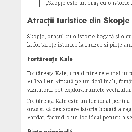
„Skopje este un oraș cu o istorie 
Atracții turistice din Skopje
Skopje, orașul cu o istorie bogată și o cu
la fortărețe istorice la muzee și piețe a
Fortăreața Kale
Fortăreața Kale, una dintre cele mai impo
VI-lea î.Hr. Situată pe un deal înalt, for
vizitatorii pot explora ruinele vechiului
Fortăreața Kale este un loc ideal pentru 
oraș și să descopere istoria bogată a re
Vardar, făcând-o un loc ideal pentru a se
Piața principală