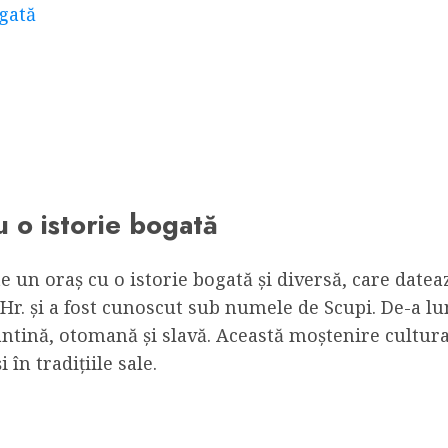
ogată
 o istorie bogată
e un oraș cu o istorie bogată și diversă, care dat
 î.Hr. și a fost cunoscut sub numele de Scupi. De-a l
antină, otomană și slavă. Această moștenire cultura
în tradițiile sale.