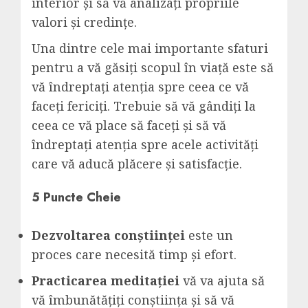
interior și să vă analizați propriile
valori și credințe.
Una dintre cele mai importante sfaturi
pentru a vă găsiți scopul în viață este să
vă îndreptați atenția spre ceea ce vă
faceți fericiți. Trebuie să vă gândiți la
ceea ce vă place să faceți și să vă
îndreptați atenția spre acele activități
care vă aducă plăcere și satisfacție.
5 Puncte Cheie
Dezvoltarea conștiinței
este un
proces care necesită timp și efort.
Practicarea meditației
vă va ajuta să
vă îmbunătățiți conștiința și să vă