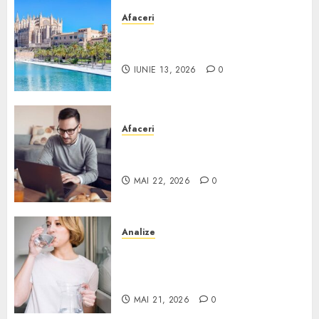
Afaceri
Ce poți face în Mallorca în
afară de plajă
IUNIE 13, 2026
0
Afaceri
Cum alegi o locuință dacă
lucrezi de acasă?
MAI 22, 2026
0
Analize
Apa de rețea și apa de foraj:
diferențe și când ai nevoie de
filtrare sau tratare
MAI 21, 2026
0