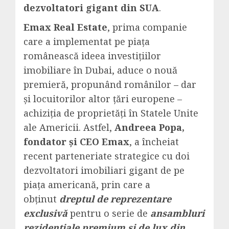
dezvoltatori gigant din SUA
.
Emax Real Estate
, prima companie
care a implementat pe piața
românească ideea investițiilor
imobiliare în Dubai, aduce o nouă
premieră, propunând românilor – dar
și locuitorilor altor țări europene –
achiziția de proprietăți în Statele Unite
ale Americii. Astfel,
Andreea Popa,
fondator și CEO
Emax
, a încheiat
recent parteneriate strategice cu doi
dezvoltatori imobiliari gigant de pe
piața americană, prin care a
obținut
dreptul de reprezentare
exclusivă
pentru o serie de
ansambluri
rezidențiale premium și de lux din