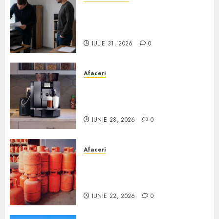
Ce verifici înainte să cumperi
echipamente de birou second-
hand pentru firmă
IULIE 31, 2026
0
Afaceri
Cum obții un espressor în
comodat pentru firma ta:
Scurt ghid
IUNIE 28, 2026
0
Afaceri
Unde se pot încărca corect și
legal buteliile de gaz în
România?
IUNIE 22, 2026
0