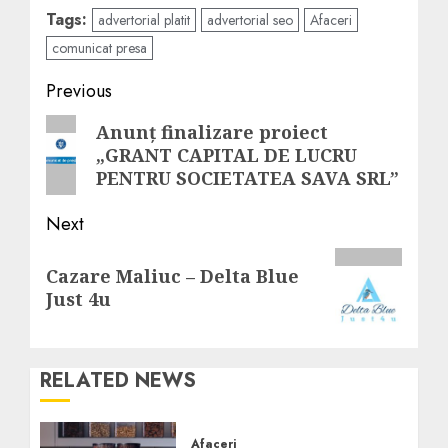
Tags:
advertorial platit
advertorial seo
Afaceri
comunicat presa
Post
Previous
navigation
Previous
Anunț finalizare proiect
„GRANT CAPITAL DE LUCRU
post:
PENTRU SOCIETATEA SAVA SRL”
Next
Next
Cazare Maliuc – Delta Blue
post:
Just 4u
RELATED NEWS
Afaceri