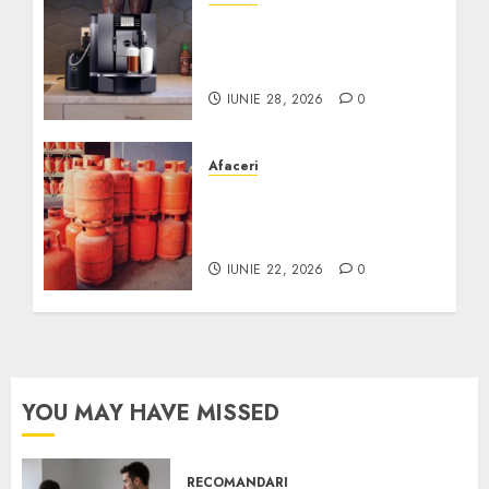
Cum obții un espressor în
comodat pentru firma ta:
Scurt ghid
IUNIE 28, 2026
0
Afaceri
Unde se pot încărca
corect și legal buteliile de
gaz în România?
IUNIE 22, 2026
0
YOU MAY HAVE MISSED
RECOMANDARI