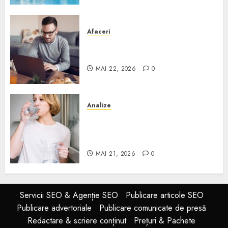
Afaceri
Cum alegi o locuință dacă
lucrezi de acasă?
MAI 22, 2026
0
Analize
Apa de rețea și apa de foraj:
diferențe și când ai nevoie de
filtrare sau tratare
MAI 21, 2026
0
Servicii SEO & Agenție SEO
Publicare articole SEO
Publicare advertoriale
Publicare comunicate de presă
Redactare & scriere conținut
Prețuri & Pachete