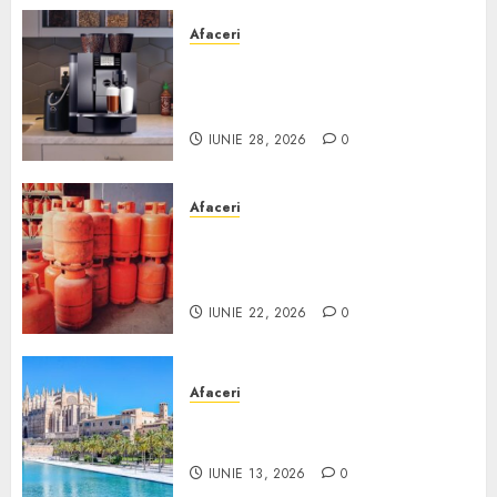
Afaceri
Cum obții un espressor în
comodat pentru firma ta:
Scurt ghid
IUNIE 28, 2026
0
Afaceri
Unde se pot încărca corect și
legal buteliile de gaz în
România?
IUNIE 22, 2026
0
Afaceri
Ce poți face în Mallorca în
afară de plajă
IUNIE 13, 2026
0