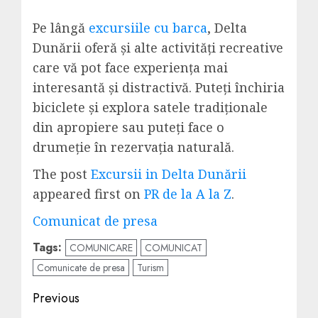
Pe lângă
excursiile cu barca
, Delta
Dunării oferă și alte activități recreative
care vă pot face experiența mai
interesantă și distractivă. Puteți închiria
biciclete și explora satele tradiționale
din apropiere sau puteți face o
drumeție în rezervația naturală.
The post
Excursii in Delta Dunării
appeared first on
PR de la A la Z
.
Comunicat de presa
Tags:
COMUNICARE
COMUNICAT
Comunicate de presa
Turism
Post
Previous