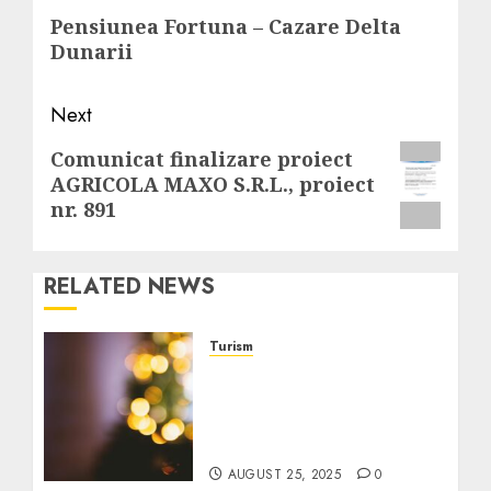
navigation
Previous
Pensiunea Fortuna – Cazare Delta
post:
Dunarii
Next
Next
Comunicat finalizare proiect
AGRICOLA MAXO S.R.L., proiect
post:
nr. 891
RELATED NEWS
Turism
Ghid pentru evenimente
și festivaluri prietenoase
pentru seniori la preț
redus
AUGUST 25, 2025
0