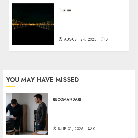
Turism
Cele mai bune pachete de
vacanță ieftine pentru
seniori în Europa
AUGUST 24, 2025
0
YOU MAY HAVE MISSED
RECOMANDARI
Ce verifici înainte să cumperi
echipamente de birou second-
hand pentru firmă
IULIE 31, 2026
0