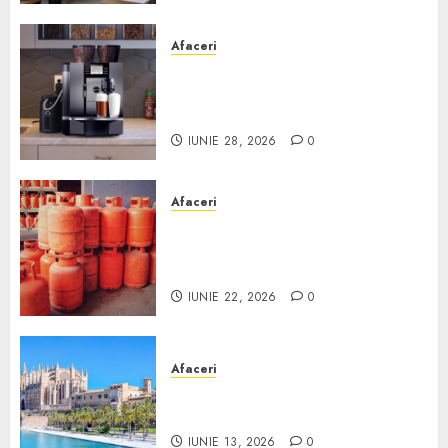
Afaceri
Cum obții un espressor în
comodat pentru firma ta:
Scurt ghid
IUNIE 28, 2026
0
Afaceri
Unde se pot încărca corect și
legal buteliile de gaz în
România?
IUNIE 22, 2026
0
Afaceri
Ce poți face în Mallorca în
afară de plajă
IUNIE 13, 2026
0