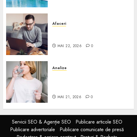
Afaceri
Cum alegi o locuință dacă
lucrezi de acasă?
MAI 22, 2026
0
Analize
Apa de rețea și apa de foraj:
diferențe și când ai nevoie de
filtrare sau tratare
MAI 21, 2026
0
Servicii SEO & Agenție SEO
Publicare articole SEO
Publicare advertoriale
Publicare comunicate de presă