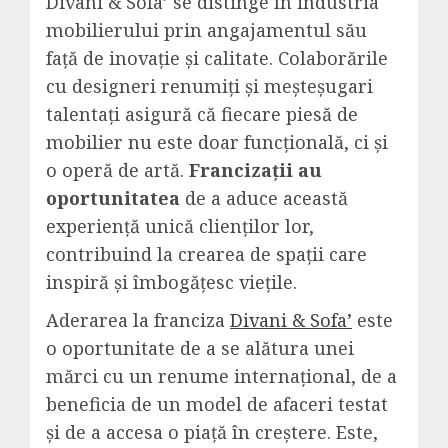
Divani & Sofa’ se distinge în industria
mobilierului prin angajamentul său
față de inovație și calitate. Colaborările
cu designeri renumiți și meșteșugari
talentați asigură că fiecare piesă de
mobilier nu este doar funcțională, ci și
o operă de artă.
Francizații au
oportunitatea
de a aduce această
experiență unică clienților lor,
contribuind la crearea de spații care
inspiră și îmbogățesc viețile.
Aderarea la franciza
Divani & Sofa’
este
o oportunitate de a se alătura unei
mărci cu un renume internațional, de a
beneficia de un model de afaceri testat
și de a accesa o piață în creștere. Este,