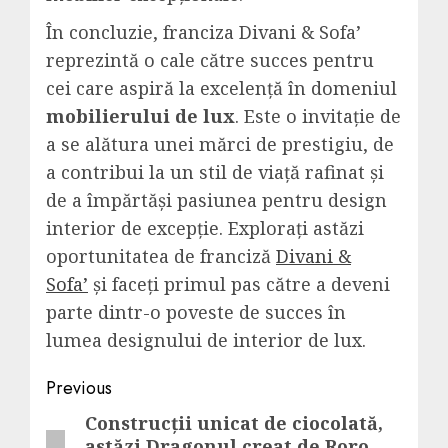
În concluzie, franciza Divani & Sofa’
reprezintă o cale către succes pentru
cei care aspiră la excelență în domeniul
mobilierului de lux
. Este o invitație de
a se alătura unei mărci de prestigiu, de
a contribui la un stil de viață rafinat și
de a împărtăși pasiunea pentru design
interior de excepție. Explorați astăzi
oportunitatea de franciză
Divani &
Sofa’
și faceți primul pas către a deveni
parte dintr-o poveste de succes în
lumea designului de interior de lux.
Post
Previous
navigation
Construcții unicat de ciocolată,
Previous
astăzi Dragonul creat de Roro –