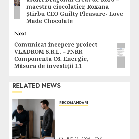
post:
maestru ciocolatier, Roxana
Știrbu CEO Guilty Pleasure- Love
Made Chocolate
Next
Comunicat incepere proiect
Next
VLADROM S.R.L. – PNRR
post:
Componenta C6. Energie,
Măsura de investiții I.1
RELATED NEWS
RECOMANDARI
Ce verifici înainte să
cumperi echipamente de
birou second-hand
pentru firmă