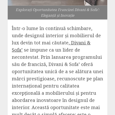
Explorați Oportunitatea Francizei Divani & Sofa’:
Eleganță și Inovație
Într-o lume în continuă schimbare,
unde designul interior și mobilierul de
lux devin tot mai căutate,
Divani &
Sofa’
se impune ca un lider de
necontestat. Prin lansarea programului
său de franciză, Divani & Sofa’ oferă
oportunitatea unică de a se alătura unei
mărci prestigioase, recunoscute pe plan
internațional pentru calitatea
excepțională a mobilierului și pentru
abordarea inovatoare în designul de
interior. Această oportunitate este mai
mult decât o simplă afacere; este o