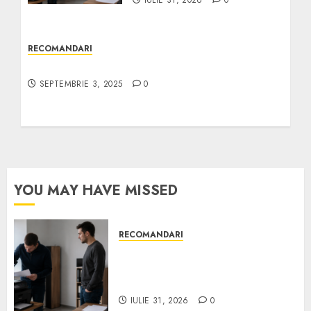
IULIE 31, 2026
0
RECOMANDARI
Banda led in toata casa?
SEPTEMBRIE 3, 2025
0
YOU MAY HAVE MISSED
RECOMANDARI
Ce verifici înainte să cumperi
echipamente de birou second-
hand pentru firmă
IULIE 31, 2026
0