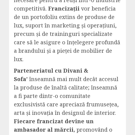
necesare pentru a reuși într-o industrie
competitivă.
Francizații
vor beneficia
de un portofoliu extins de produse de
lux, suport în marketing și operațiuni,
precum și de traininguri specializate
care să le asigure o înțelegere profundă
a brandului și a pieței de mobilier de
lux.
Parteneriatul cu Divani &
Sofa’
înseamnă mai mult decât accesul
la produse de înaltă calitate; înseamnă
a fi parte dintr-o comunitate
exclusivistă care apreciază frumusețea,
arta și inovația în designul de interior.
Fiecare francizat devine un
ambasador al mărcii,
promovând o