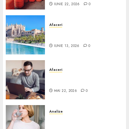
IUNIE 22, 2026
0
Afaceri
Ce poți face în Mallorca în
afară de plajă
IUNIE 13, 2026
0
Afaceri
Cum alegi o locuință dacă
lucrezi de acasă?
MAI 22, 2026
0
Analize
Apa de rețea și apa de foraj:
diferențe și când ai nevoie de