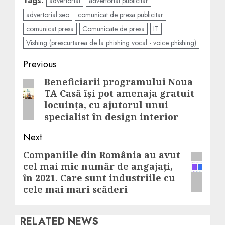
Tags:
advertorial
advertorial publicitar
advertorial seo
comunicat de presa publicitar
comunicat presa
Comunicate de presa
IT
Vishing (prescurtarea de la phishing vocal - voice phishing)
Post
Previous
navigation
Beneficiarii programului Noua
Previous
TA Casă își pot amenaja gratuit
post:
locuința, cu ajutorul unui
specialist în design interior
Next
Companiile din România au avut
Next
cel mai mic număr de angajați,
post:
ȋn 2021. Care sunt industriile cu
cele mai mari scăderi
RELATED NEWS