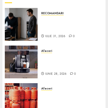
RECOMANDARI
Ce verifici înainte să cumperi
echipamente de birou second-
hand pentru firmă
IULIE 31, 2026
0
Afaceri
Cum obții un espressor în
comodat pentru firma ta:
Scurt ghid
IUNIE 28, 2026
0
Afaceri
Unde se pot încărca corect și
legal buteliile de gaz în
România?