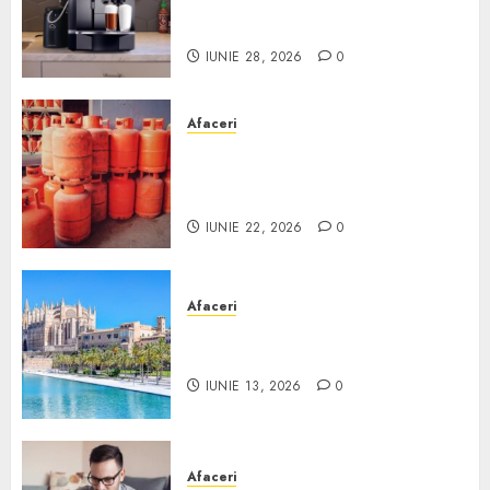
comodat pentru firma ta:
Scurt ghid
IUNIE 28, 2026
0
Afaceri
Unde se pot încărca corect și
legal buteliile de gaz în
România?
IUNIE 22, 2026
0
Afaceri
Ce poți face în Mallorca în
afară de plajă
IUNIE 13, 2026
0
Afaceri