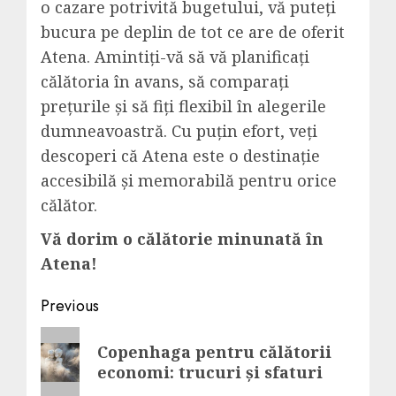
o cazare potrivită bugetului, vă puteți
bucura pe deplin de tot ce are de oferit
Atena. Amintiți-vă să vă planificați
călătoria în avans, să comparați
prețurile și să fiți flexibil în alegerile
dumneavoastră. Cu puțin efort, veți
descoperi că Atena este o destinație
accesibilă și memorabilă pentru orice
călător.
Vă dorim o călătorie minunată în
Atena!
Post
Previous
navigation
Previous
Copenhaga pentru călătorii
post:
economi: trucuri și sfaturi