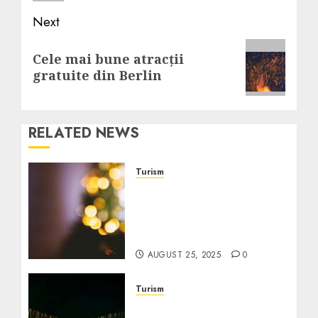
Next
Next
Cele mai bune atracții
post:
gratuite din Berlin
RELATED NEWS
Turism
Ghid pentru evenimente
și festivaluri prietenoase
pentru seniori la preț
redus
AUGUST 25, 2025
0
Turism
Cele mai bune pachete de