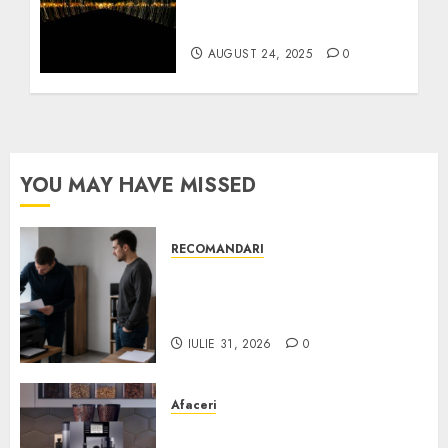
vacanță ieftine pentru
seniori în Europa
AUGUST 24, 2025
0
YOU MAY HAVE MISSED
RECOMANDARI
Ce verifici înainte să cumperi
echipamente de birou second-
hand pentru firmă
IULIE 31, 2026
0
Afaceri
Cum obții un espressor în