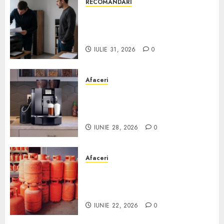
RECOMANDARI
Ce verifici înainte să cumperi
echipamente de birou second-
hand pentru firmă
IULIE 31, 2026
0
Afaceri
Cum obții un espressor în
comodat pentru firma ta:
Scurt ghid
IUNIE 28, 2026
0
Afaceri
Unde se pot încărca corect și
legal buteliile de gaz în
România?
IUNIE 22, 2026
0