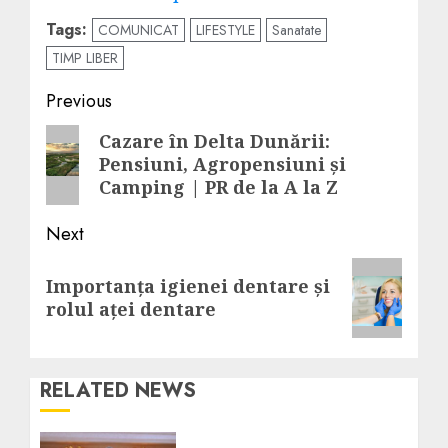
în
Tags:
COMUNICAT
LIFESTYLE
Sanatate
articole
TIMP LIBER
Post
Previous
navigation
Previous
Cazare în Delta Dunării:
Pensiuni, Agropensiuni și
post:
Camping | PR de la A la Z
Next
Next
Importanța igienei dentare și
post:
rolul aței dentare
RELATED NEWS