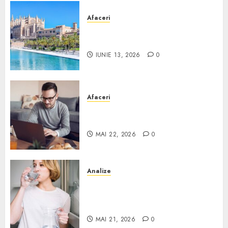
Afaceri
Ce poți face în Mallorca în
afară de plajă
IUNIE 13, 2026
0
Afaceri
Cum alegi o locuință dacă
lucrezi de acasă?
MAI 22, 2026
0
Analize
Apa de rețea și apa de foraj:
diferențe și când ai nevoie de
filtrare sau tratare
MAI 21, 2026
0