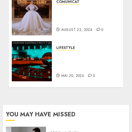
COMUNICAT
Alegerea rochiei de
mireasă perfecte | PR de
la A la Z
AUGUST 22, 2024
0
LIFESTYLE
Cum să construiești
autoritatea online în 5
pași simpli.
MAI 20, 2024
0
YOU MAY HAVE MISSED