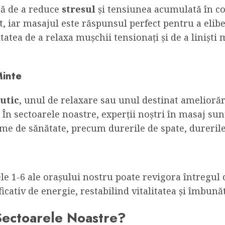
ră de a reduce
stresul
și tensiunea acumulată în co
nt, iar masajul este răspunsul perfect pentru a eli
atea de a relaxa mușchii tensionați și de a liniști
Minte
utic
, unul de relaxare sau unul destinat ameliorări
În sectoarele noastre, experții noștri în masaj sunt 
me de sănătate, precum durerile de spate, durerile
le 1-6 ale orașului nostru poate revigora întregul 
icativ de energie, restabilind vitalitatea și îmbună
 Sectoarele Noastre?