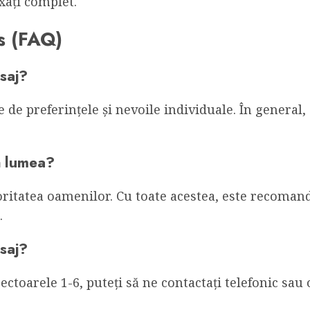
axați complet.
s (FAQ)
saj?
 de preferințele și nevoile individuale. În general,
ă lumea?
ritatea oamenilor. Cu toate acestea, este recomanda
.
saj?
ectoarele 1-6, puteți să ne contactați telefonic sau