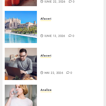
IUNIE 22, 2026
0
Afaceri
Ce poți face în Mallorca în
afară de plajă
IUNIE 13, 2026
0
Afaceri
Cum alegi o locuință dacă
lucrezi de acasă?
MAI 22, 2026
0
Analize
Apa de rețea și apa de foraj:
diferențe și când ai nevoie de