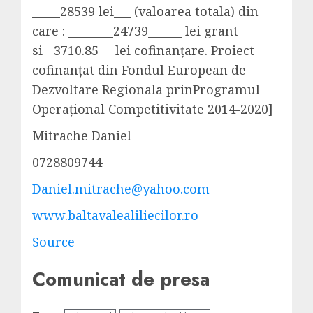
_____
28539 lei
___ (
valoarea
totala
) din
care : ________
24739
______ lei grant
si
__
3710.85
___lei
cofinanțare
.
Proiect
cofinanțat
din
Fondul
European de
Dezvoltare
Regionala
prin
Programul
Operațional
Competitivitate
2014-2020]
Mitrache
Daniel
0728809744
Daniel.mitrache@yahoo.com
www.baltavalealiliecilor.ro
Source
Comunicat de presa