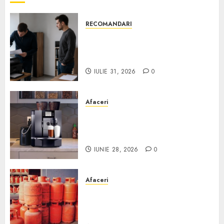
RECOMANDARI
Ce verifici înainte să cumperi
echipamente de birou second-
hand pentru firmă
IULIE 31, 2026
0
Afaceri
Cum obții un espressor în
comodat pentru firma ta:
Scurt ghid
IUNIE 28, 2026
0
Afaceri
Unde se pot încărca corect și
legal buteliile de gaz în
România?