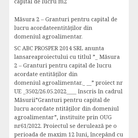
Măsura
2 –
Granturi
pentru capital de
lucru
acordate
entităților
din
domeniul
agroalimentar
.
SC ABC PROSPER 2014 SRL
anunta
lansarea
proiectului
cu
titlul
”_
Măsura
2 –
Granturi
pentru capital de
lucru
acordate
entităților
din
domeniul
agroalimentar
.
_
__”
proiect
nr
UE _
3502/26.05.2022
____
înscris
în
cadrul
Măsurii
”
Granturi
pentru capital de
lucru
acordate
ntităților
din
domeniul
agroalimentar
”,
instituite
prin
OUG
nr
61/2022.
Proiectul
se
derulează
pe
o
perioada
de maxim 12
luni
,
începând
cu