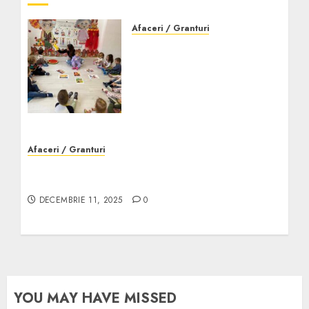
Afaceri / Granturi
Creșa Tărâmul
Cunoașterii din sectorul
2, Colentina: mediu
educațional premium
pentru cei mici
DECEMBRIE 15, 2025
0
Afaceri / Granturi
Servicii pază pentru firme mici și mijlocii –
de unde începi
DECEMBRIE 11, 2025
0
YOU MAY HAVE MISSED