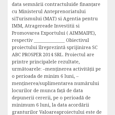
data
semnării
contractului
de
finanțare
cu
Ministerul
Anteprenoriatului
si
Turismului
(MAT)
si
Agentia
pentru
IMM,
Atragerea
de
Investitii
si
Promovarea
Exportului
( AIMMAIPE),
respectiv
_______________
Obiectivul
proiectului
îl
reprezintă
sprijinirea
SC
ABC PROSPER 2014 SRL.
Proiectul
are
printre
principalele
rezultate
,
următoarele
: –
menținerea
activității
pe
o
perioada
de minim 6
luni
, –
menținerea
/
suplimentarea
numărului
locurilor
de
munca
față
de data
depunerii
cererii
,
pe
o
perioadă
de
minimum 6
luni
, la data
acordării
granturilor
Valoarea
proiectului
este
de