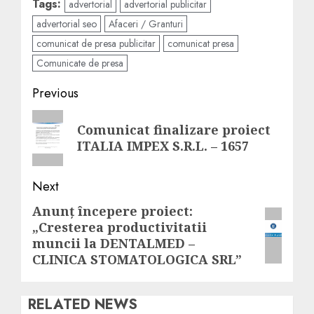
Tags:
advertorial
advertorial publicitar
advertorial seo
Afaceri / Granturi
comunicat de presa publicitar
comunicat presa
Comunicate de presa
Post
Previous
navigation
Previous
Comunicat finalizare proiect
post:
ITALIA IMPEX S.R.L. – 1657
Next
Anunţ începere proiect:
Next
„Cresterea productivitatii
post:
muncii la DENTALMED –
CLINICA STOMATOLOGICA SRL”
RELATED NEWS