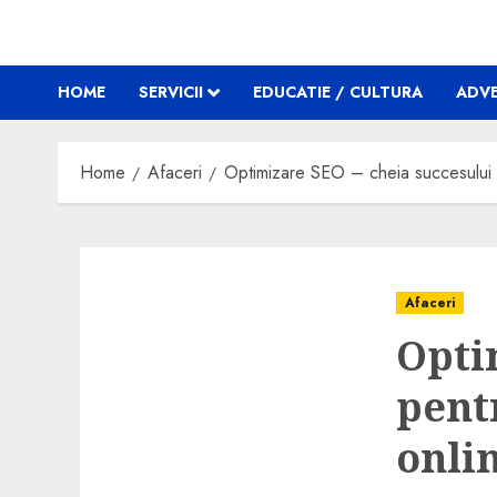
HOME
SERVICII
EDUCATIE / CULTURA
ADVE
Home
Afaceri
Optimizare SEO – cheia succesului p
Afaceri
Opti
pent
onli