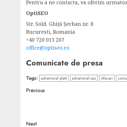
Pentru a ne contacta, va oferim urmatoa
OptiSEO
Str. Sold. Ghiță Șerban nr. 8
Bucuresti, Romania
+40 720 013 207
office@optiseo.ro
Comunicate de presa
Tags:
advertorial platit
advertorial seo
Afaceri
comun
Post
Previous
navigation
Previous
post:
Next