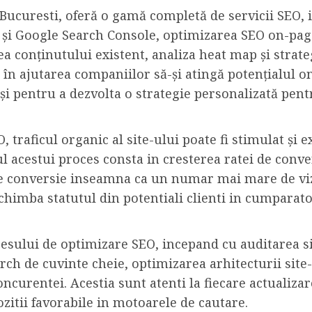
ucuresti, oferă o gamă completă de servicii SEO, i
 și Google Search Console, optimizarea SEO on-page
rea conținutului existent, analiza heat map și stra
 în ajutarea companiilor să-și atingă potențialul onl
 și pentru a dezvolta o strategie personalizată pentr
 traficul organic al site-ului poate fi stimulat și e
l acestui proces consta in cresterea ratei de conver
 de conversie inseamna ca un numar mai mare de viz
schimba statutul din potentiali clienti in cumparato
esului de optimizare SEO, incepand cu auditarea si
rch de cuvinte cheie, optimizarea arhitecturii site
concurentei. Acestia sunt atenti la fiecare actualiza
ozitii favorabile in motoarele de cautare.